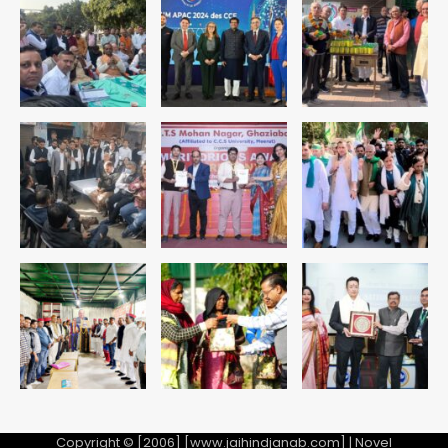
2
युवा इनोवेटरों की सोच से हाईटेक होगी दिल्ली
पुलिस
Team JHJ
3
सुदर्शन शक्ति-वी अभ्यास में मॉक आॅपरेशन
Team JHJ
4
एयरपोर्ट का फर्जी कर्मचारी बनकर 3 लाख
उड़ाए, अब पहुंचा सलाखों के पीछे
Team JHJ
5
Copyright © [2006] [www.jaihindjanab.com] | Novel