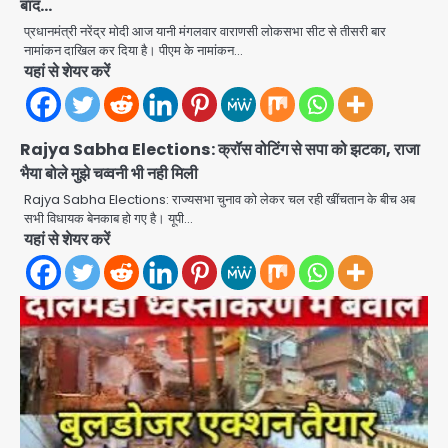
बाद…
प्रधानमंत्री नरेंद्र मोदी आज यानी मंगलवार वाराणसी लोकसभा सीट से तीसरी बार
नामांकन दाखिल कर दिया है। पीएम के नामांकन…
यहां से शेयर करें
Rajya Sabha Elections: क्रॉस वोटिंग से सपा को झटका, राजा
भैया बोले मुझे चव्वनी भी नही मिली
Rajya Sabha Elections: राज्यसभा चुनाव को लेकर चल रही खींचतान के बीच अब
सभी विधायक बेनकाब हो गए है। यूपी…
Rahul Gandhi’s Prayagraj
यहां से शेयर करें
speech: युवाओं को ‘दर्द, डेटा, दौलत’ का
संदेश, बीजेपी का वार
Avinash Kumar
2
युवा इनोवेटरों की सोच से हाईटेक होगी दिल्ली
पुलिस
Team JHJ
3