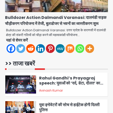
सुदर्शन शक्ति-वी अभ्यास में मॉक आॅपरेशन
Team JHJ
4
Bulldozer Action Dalmandi Varanasi: दालमंडी सड़क
चौड़ीकरण परियोजना में तेजी, बुलडोजर से भवनों का ध्वस्तीकरण शुरू
एयरपोर्ट का फर्जी कर्मचारी बनकर 3 लाख
उड़ाए, अब पहुंचा सलाखों के पीछे
Bulldozer Action Dalmandi Varanasi: उत्तर प्रदेश के वाराणसी में दालमंडी
क्षेत्र की संकरी गलियों को चौड़ा करने की महत्वाकांक्षी परियोजना…
Team JHJ
यहां से शेयर करें
5
Noida Sector-49: सेक्टर-49 में 18
साल की मेड ने की खुदकुशी, शरीर पर नहीं मिली
कोई बाहरी
>> ताजा खबरें
Avinash Kumar
1
Rahul Gandhi’s Prayagraj
speech: युवाओं को ‘दर्द, डेटा, दौलत’ का
संदेश, बीजेपी का वार
Avinash Kumar
2
युवा इनोवेटरों की सोच से हाईटेक होगी दिल्ली
पुलिस