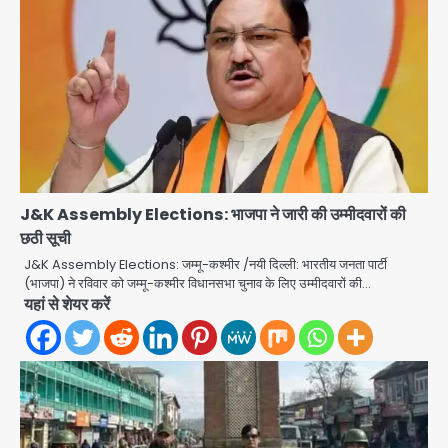
एंटी-बर्गलरी सेल की बड़ी कामयाबी, चोरी के
माल की खरीद-फरोख्त करने वाले गिरोह का
भंडाफोड़
Team JHJ
2
J&K Assembly Elections: भाजपा ने जारी की उम्मीदवारों की
सरकारी भर्ती परीक्षाओं में नकल कराने वाले
अंतरराज्यीय गिरोह का भंडाफोड़, मास्टरमाइंड
छठी सूची
समेत 7 गिरफ्तार
J&K Assembly Elections: जम्मू-कश्मीर /नयी दिल्ली: भारतीय जनता पार्टी
Team JHJ
(भाजपा) ने रविवार को जम्मू-कश्मीर विधानसभा चुनाव के लिए उम्मीदवारों की…
3
यहां से शेयर करें
आॅपरेशन ह्यप्रहारह्ण : 72 घंटे में उत्तर-पश्चिम
जिला पुलिस का बड़ा एक्शन
Team JHJ
4
Sajid Rashidi’s controversial: