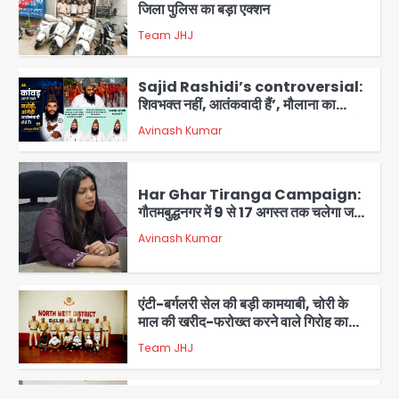
जिला पुलिस का बड़ा एक्शन
Team JHJ
4
Sajid Rashidi’s controversial:
शिवभक्त नहीं, आतंकवादी हैं’, मौलाना का
कांवड़ियों पर विवादित बयान, BJP विधायक ने
Avinash Kumar
कराई FIR, NSA की मांग
5
Har Ghar Tiranga Campaign:
गौतमबुद्धनगर में 9 से 17 अगस्त तक चलेगा जन-
जागरूकता महाअभियान, डीएम ने की समीक्षा
Avinash Kumar
बैठक
1
एंटी-बर्गलरी सेल की बड़ी कामयाबी, चोरी के
माल की खरीद-फरोख्त करने वाले गिरोह का
भंडाफोड़
Team JHJ
2
सरकारी भर्ती परीक्षाओं में नकल कराने वाले