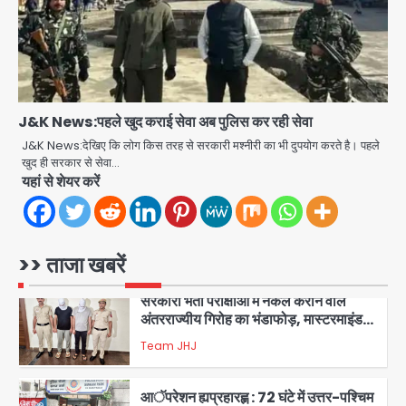
शिवभक्त नहीं, आतंकवादी हैं’, मौलाना का
कांवड़ियों पर विवादित बयान, BJP विधायक ने
Avinash Kumar
कराई FIR, NSA की मांग
5
Har Ghar Tiranga Campaign:
गौतमबुद्धनगर में 9 से 17 अगस्त तक चलेगा जन-
J&K News:पहले खुद कराई सेवा अब पुलिस कर रही सेवा
जागरूकता महाअभियान, डीएम ने की समीक्षा
Avinash Kumar
J&K News:देखिए कि लोग किस तरह से सरकारी मश्नीरी का भी दुपयोग करते है। पहले
बैठक
खुद ही सरकार से सेवा…
1
यहां से शेयर करें
एंटी-बर्गलरी सेल की बड़ी कामयाबी, चोरी के
माल की खरीद-फरोख्त करने वाले गिरोह का
भंडाफोड़
Team JHJ
>> ताजा खबरें
2
सरकारी भर्ती परीक्षाओं में नकल कराने वाले
अंतरराज्यीय गिरोह का भंडाफोड़, मास्टरमाइंड
समेत 7 गिरफ्तार
Team JHJ
3
आॅपरेशन ह्यप्रहारह्ण : 72 घंटे में उत्तर-पश्चिम