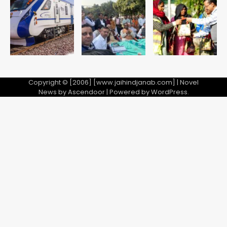
Copyright © [2006] [www.jaihindjanab.com] | Novel
News by
Ascendoor
| Powered by
WordPress
.