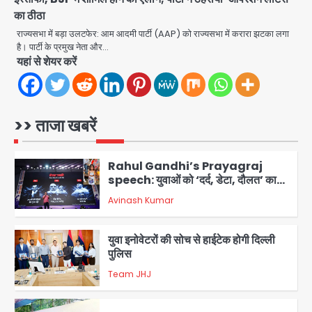
का ठीठा
एयरपोर्ट का फर्जी कर्मचारी बनकर 3 लाख
उड़ाए, अब पहुंचा सलाखों के पीछे
राज्यसभा में बड़ा उलटफेर: आम आदमी पार्टी (AAP) को राज्यसभा में करारा झटका लगा
है। पार्टी के प्रमुख नेता और…
Team JHJ
यहां से शेयर करें
5
Noida Sector-49: सेक्टर-49 में 18
साल की मेड ने की खुदकुशी, शरीर पर नहीं मिली
कोई बाहरी
>> ताजा खबरें
Avinash Kumar
1
Rahul Gandhi’s Prayagraj
speech: युवाओं को ‘दर्द, डेटा, दौलत’ का
संदेश, बीजेपी का वार
Avinash Kumar
2
युवा इनोवेटरों की सोच से हाईटेक होगी दिल्ली
पुलिस
Team JHJ
3