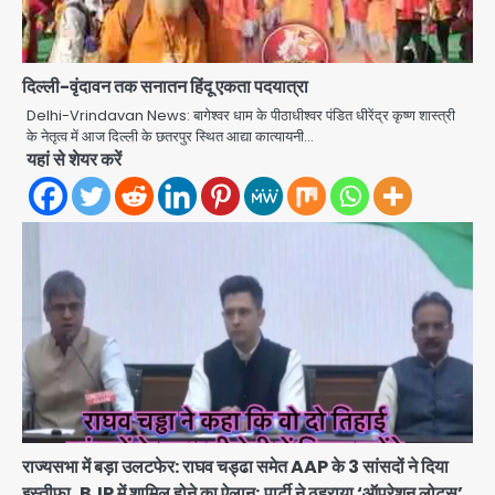
दिल्ली-वृंदावन तक सनातन हिंदू एकता पदयात्रा
Delhi-Vrindavan News: बागेश्वर धाम के पीठाधीश्वर पंडित धीरेंद्र कृष्ण शास्त्री
के नेतृत्व में आज दिल्ली के छतरपुर स्थित आद्या कात्यायनी…
यहां से शेयर करें
Rahul Gandhi’s Prayagraj
speech: युवाओं को ‘दर्द, डेटा, दौलत’ का
संदेश, बीजेपी का वार
Avinash Kumar
2
युवा इनोवेटरों की सोच से हाईटेक होगी दिल्ली
पुलिस
Team JHJ
3
सुदर्शन शक्ति-वी अभ्यास में मॉक आॅपरेशन
Team JHJ
राज्यसभा में बड़ा उलटफेर: राघव चड्ढा समेत AAP के 3 सांसदों ने दिया
4
इस्तीफा, BJP में शामिल होने का ऐलान; पार्टी ने ठहराया ‘ऑपरेशन लोटस’