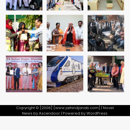
Team JHJ
3
सुदर्शन शक्ति-वी अभ्यास में मॉक आॅपरेशन
Team JHJ
4
एयरपोर्ट का फर्जी कर्मचारी बनकर 3 लाख
उड़ाए, अब पहुंचा सलाखों के पीछे
Team JHJ
5
Copyright © [2006] [www.jaihindjanab.com] | Novel
News by
Ascendoor
| Powered by
WordPress
.