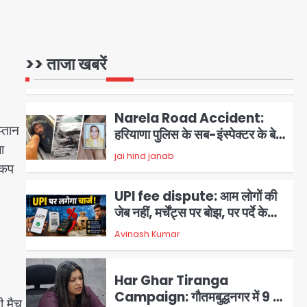
5
Atiq Ahmed : अबान के जनाजे में
उमड़ी भीड़, तोड़ी बैरिकेडिंग; लखनऊ
>> ताजा खबरें
जेल से लखनऊ पहुंचा उमर
jai hind janab
1
Narela Road Accident:
्तान
हरियाणा पुलिस के सब-इंस्पेक्टर के बेटे
ा
ने मर्सिडीज से मारी टक्कर, 70 वर्षीय
jai hind janab
2
राहगीर महिला की मौत
 कप
UPI fee dispute: आम लोगों की
जेब नहीं, मर्चेंट्स पर बोझ, पर पर्दे के
पीछे ट्रंप का दबाव?
3
Avinash Kumar
Har Ghar Tiranga
Campaign: गौतमबुद्धनगर में 9 से
ी मैच