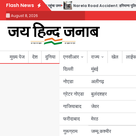
Skip
Flash News
िकेडिंग; लखनऊ जेल से लखनऊ पहुंचा उमर
Narela Road Accident: हरियाणा पुलिस के सब-इंस्पे
to
August 8, 2026
content
मुख्य पेज
देश
दुनिया
एनसीआर
राज्य
खेल
लाईफ
दिल्ली
मुंबई
नोएडा
उत्तर प्रदेश
अलीगढ़
ग्रेटर नोएडा
बुलंदशहर
बिहार
गाजियाबाद
जेवर
पंजाब
फरीदाबाद
मेरठ
हरियाणा
गुरूग्राम
जम्मू कश्मीर