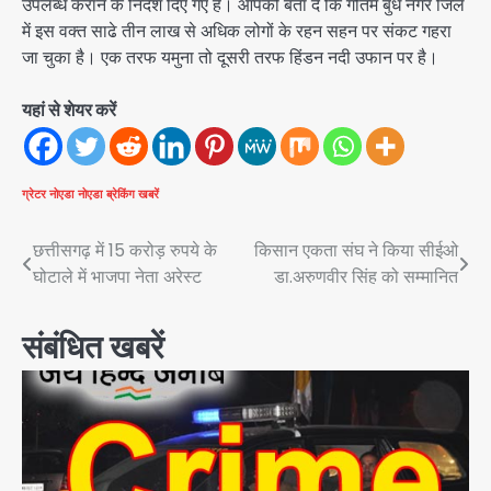
उपलब्ध कराने के निर्देश दिए गए हैं। आपको बता दें कि गौतम बुध नगर जिले
में इस वक्त साढे तीन लाख से अधिक लोगों के रहन सहन पर संकट गहरा
जा चुका है। एक तरफ यमुना तो दूसरी तरफ हिंडन नदी उफान पर है।
यहां से शेयर करें
ग्रेटर नोएडा
नोएडा
ब्रेकिंग खबरें
Post
छत्तीसगढ़ में 15 करोड़ रुपये के
किसान एकता संघ ने किया सीईओ
घोटाले में भाजपा नेता अरेस्ट
डा.अरुणवीर सिंह को सम्मानित
navigation
संबंधित खबरें