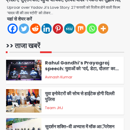
5
Uproar over Yadav Ji’s Love Story: 27 फरवरी को रिलीज होने वाली फिल्म
Noida Sector-49: सेक्टर-49 में 18
‘यादव जी की लव स्टोरी’ को लेकर…
यहां से शेयर करें
साल की मेड ने की खुदकुशी, शरीर पर नहीं मिली
कोई बाहरी
Avinash Kumar
1
Rahul Gandhi’s Prayagraj
>> ताजा खबरें
speech: युवाओं को ‘दर्द, डेटा, दौलत’ का
संदेश, बीजेपी का वार
Avinash Kumar
2
युवा इनोवेटरों की सोच से हाईटेक होगी दिल्ली
पुलिस
Team JHJ
3
सुदर्शन शक्ति-वी अभ्यास में मॉक आॅपरेशन
Team JHJ
4