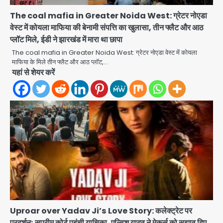
The coal mafia in Greater Noida West: ग्रेटर नोएडा
वेस्ट में कोयला माफिया की बेनामी संपत्ति का खुलासा, तीन फ्लैट और आठ
Rahul Gandhi’s Prayagraj
प्लॉट मिले, ईडी ने झारखंड में मारा था छापा
speech: युवाओं को ‘दर्द, डेटा, दौलत’ का
The coal mafia in Greater Noida West: ग्रेटर नोएडा वेस्ट में कोयला
संदेश, बीजेपी का वार
Avinash Kumar
माफिया के मिले तीन फ्लैट और आठ प्लॉट,…
2
यहां से शेयर करें
युवा इनोवेटरों की सोच से हाईटेक होगी दिल्ली
पुलिस
Team JHJ
3
सुदर्शन शक्ति-वी अभ्यास में मॉक आॅपरेशन
Team JHJ
4
एयरपोर्ट का फर्जी कर्मचारी बनकर 3 लाख
उड़ाए, अब पहुंचा सलाखों के पीछे
Uproar over Yadav Ji’s Love Story: कलेक्ट्रेट पर
Team JHJ
प्रदर्शन; सुप्रीम कोर्ट पहुंची याचिका, एल्विश यादव ने मेकर्स को सुझाव दिए