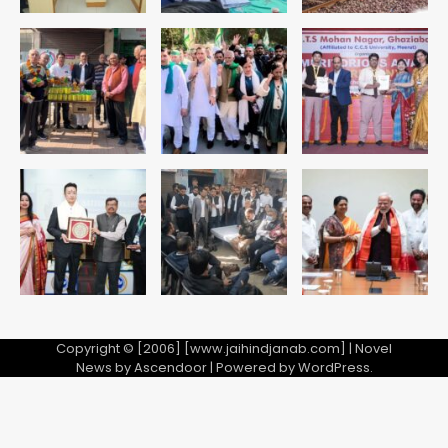
सुदर्शन शक्ति-वी अभ्यास में मॉक आॅपरेशन
Team JHJ
4
एयरपोर्ट का फर्जी कर्मचारी बनकर 3 लाख
उड़ाए, अब पहुंचा सलाखों के पीछे
Team JHJ
5
Copyright © [2006] [www.jaihindjanab.com] | Novel
News by
Ascendoor
| Powered by
WordPress
.