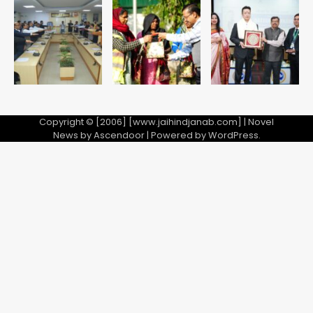
Copyright © [2006] [www.jaihindjanab.com] | Novel
News by
Ascendoor
| Powered by
WordPress
.