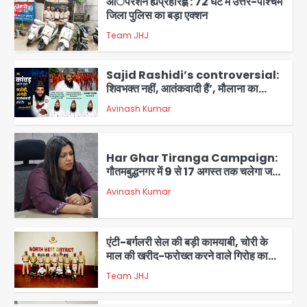
आॅपरेशन ह्यप्रहारह्ण : 72 घंटे में उत्तर-पश्चिम
जिला पुलिस का बड़ा एक्शन
Team JHJ
4
Sajid Rashidi’s controversial:
शिवभक्त नहीं, आतंकवादी हैं’, मौलाना का
कांवड़ियों पर विवादित बयान, BJP विधायक ने
Avinash Kumar
कराई FIR, NSA की मांग
5
Har Ghar Tiranga Campaign:
गौतमबुद्धनगर में 9 से 17 अगस्त तक चलेगा जन-
जागरूकता महाअभियान, डीएम ने की समीक्षा
Avinash Kumar
बैठक
1
एंटी-बर्गलरी सेल की बड़ी कामयाबी, चोरी के
माल की खरीद-फरोख्त करने वाले गिरोह का
भंडाफोड़
Team JHJ
2