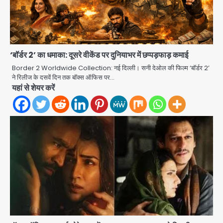
Rahul Gandhi’s Prayagraj
speech: युवाओं को ‘दर्द, डेटा, दौलत’ का
‘बॉर्डर 2’ का धमाका: दूसरे वीकेंड पर दुनियाभर में छप्पड़फाड़ कमाई
संदेश, बीजेपी का वार
Avinash Kumar
Border 2 Worldwide Collection: नई दिल्ली। सनी देओल की फिल्म ‘बॉर्डर 2’
2
ने रिलीज के दसवें दिन तक बॉक्स ऑफिस पर…
यहां से शेयर करें
युवा इनोवेटरों की सोच से हाईटेक होगी दिल्ली
पुलिस
Team JHJ
3
सुदर्शन शक्ति-वी अभ्यास में मॉक आॅपरेशन
Team JHJ
4
एयरपोर्ट का फर्जी कर्मचारी बनकर 3 लाख
उड़ाए, अब पहुंचा सलाखों के पीछे