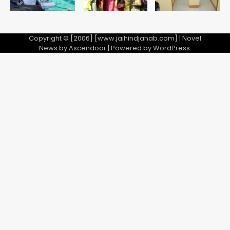
Copyright © [2006] [www.jaihindjanab.com] | Novel
News by
Ascendoor
| Powered by
WordPress
.