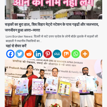
सरकारी भर्ती परीक्षाओं में नकल कराने वाले
अंतरराज्यीय गिरोह का भंडाफोड़, मास्टरमाइंड
समेत 7 गिरफ्तार
Team JHJ
सड़कों का बुरा हाल, शिव विहार मेट्रो स्टेशन के पास गड्ढों और जलभराव,
3
जनजीवन हुआ अस्त-व्यस्त
आॅपरेशन ह्यप्रहारह्ण : 72 घंटे में उत्तर-पश्चिम
Loni Border News: दिल्ली से सटे उत्तर प्रदेश के लोनी बॉर्डर इलाके में सड़कों की
जिला पुलिस का बड़ा एक्शन
बदहाली ने स्थानीय निवासियों का…
Team JHJ
यहां से शेयर करें
4
Sajid Rashidi’s controversial:
शिवभक्त नहीं, आतंकवादी हैं’, मौलाना का
कांवड़ियों पर विवादित बयान, BJP विधायक ने
Avinash Kumar
कराई FIR, NSA की मांग
5
Har Ghar Tiranga Campaign:
गौतमबुद्धनगर में 9 से 17 अगस्त तक चलेगा जन-
जागरूकता महाअभियान, डीएम ने की समीक्षा
Avinash Kumar
बैठक