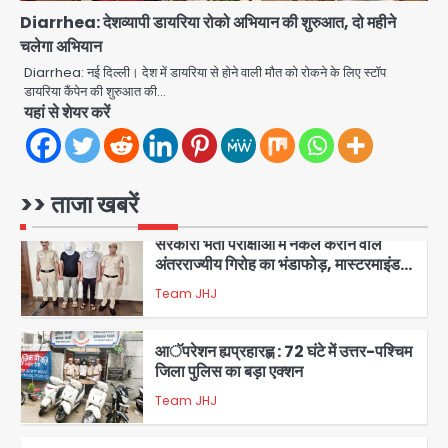
1
Diarrhea: देशव्यापी डायरिया रोको अभियान की शुरुआत, दो महीने
एंटी-बर्गलरी सेल की बड़ी कामयाबी, चोरी के
चलेगा अभियान
माल की खरीद-फरोख्त करने वाले गिरोह का
Diarrhea: नई दिल्ली। देश में डायरिया से होने वाली मौत को रोकने के लिए स्टॉप
भंडाफोड़
Team JHJ
डायरिया कैंपेन की शुरुआत की…
2
यहां से शेयर करें
सरकारी भर्ती परीक्षाओं में नकल कराने वाले
अंतरराज्यीय गिरोह का भंडाफोड़, मास्टरमाइंड
समेत 7 गिरफ्तार
Team JHJ
>> ताजा खबरें
3
आॅपरेशन ह्यप्रहारह्ण : 72 घंटे में उत्तर-पश्चिम
जिला पुलिस का बड़ा एक्शन
Team JHJ
4
Sajid Rashidi’s controversial:
शिवभक्त नहीं, आतंकवादी हैं’, मौलाना का
कांवड़ियों पर विवादित बयान, BJP विधायक ने
Avinash Kumar
कराई FIR, NSA की मांग
5