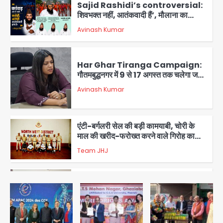
Har Ghar Tiranga Campaign:
गौतमबुद्धनगर में 9 से 17 अगस्त तक चलेगा जन-
जागरूकता महाअभियान, डीएम ने की समीक्षा
Avinash Kumar
बैठक
1
एंटी-बर्गलरी सेल की बड़ी कामयाबी, चोरी के
माल की खरीद-फरोख्त करने वाले गिरोह का
भंडाफोड़
Team JHJ
2
सरकारी भर्ती परीक्षाओं में नकल कराने वाले
अंतरराज्यीय गिरोह का भंडाफोड़, मास्टरमाइंड
समेत 7 गिरफ्तार
Team JHJ
3
आॅपरेशन ह्यप्रहारह्ण : 72 घंटे में उत्तर-पश्चिम
जिला पुलिस का बड़ा एक्शन
Team JHJ
4