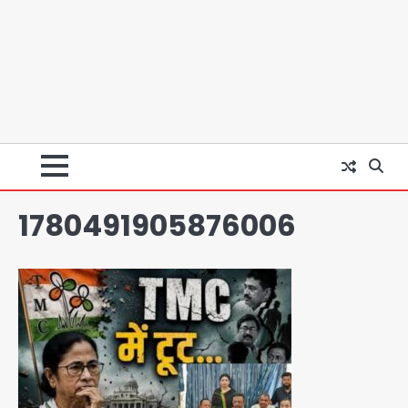
चाइनीज मांझे के खिलाफ दिल्ली पुलिस की बड़ी
कार्रवाई, पांच गिरफ्तार
Team JHJ
4
चोरी के मोबाइल से बैंक खाते खाली करने वाला
अंतरराज्यीय साइबर गिरोह पकड़ा, 9 गिरफ्तार
Team JHJ
5
1780491905876006
12 साल से फरार 50 हजार का इनामी
तमिलनाडु से गिरफ्तार
Team JHJ
1