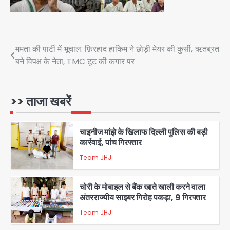
शेयर बाजार में निवेश के नाम पर 4.75 लाख की
ठगी, आरोपी ओडिशा से गिरफ्तार
Team JHJ
Post
ममता की पार्टी में भूचाल: फ़िरहाद हाकिम ने छोड़ी मेयर की कुर्सी, ऋतब्रत
2
बने विपक्ष के नेता, TMC टूट की कगार पर
navigation
34 मुकदमों में शामिल वाहन चोर गिरफ्तार, पांच
चोरी के दोपहिया बरामद
>> ताजा खबरें
Team JHJ
3
चाइनीज मांझे के खिलाफ दिल्ली पुलिस की बड़ी
कार्रवाई, पांच गिरफ्तार
Team JHJ
4
चोरी के मोबाइल से बैंक खाते खाली करने वाला
अंतरराज्यीय साइबर गिरोह पकड़ा, 9 गिरफ्तार
Team JHJ
5