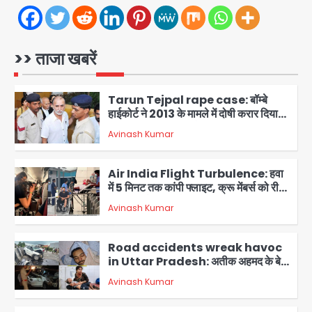
Noida Sector-105: खूंखार कुत्तों और
बेपरवाह मालिकों की गुंडागर्दी पर आरडब्ल्यूए
अध्यक्ष दिव्य कृष्णात्रेय का करारा हमला,
>> ताजा खबरें
Avinash Kumar
पुलिस-प्राधिकरण से सख्त कार्रवाई की मांग
1
Tarun Tejpal rape case: बॉम्बे
हाईकोर्ट ने 2013 के मामले में दोषी करार दिया,
10 साल की सजा सुनाई
Avinash Kumar
2
Air India Flight Turbulence: हवा
में 5 मिनट तक कांपी फ्लाइट, क्रू मेंबर्स को रीढ़
की हड्डी में गंभीर चोट; नागरिक उड्डयन मंत्री
Avinash Kumar
पहुंचे अस्पताल
3
Road accidents wreak havoc
in Uttar Pradesh: अतीक अहमद के बेटे
अबान की मौत, हमीरपुर में बस-टैंकर भिड़ंत में
Avinash Kumar
तीन की जान गई
4