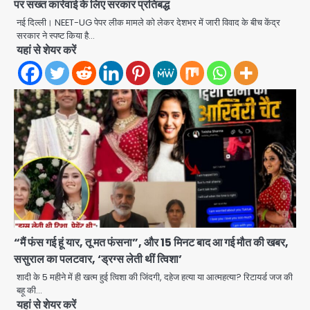
पर सख्त कार्रवाई के लिए सरकार प्रतिबद्ध
नई दिल्ली। NEET-UG पेपर लीक मामले को लेकर देशभर में जारी विवाद के बीच केंद्र
सरकार ने स्पष्ट किया है…
Tarun Tejpal rape case: बॉम्बे
यहां से शेयर करें
हाईकोर्ट ने 2013 के मामले में दोषी करार दिया,
10 साल की सजा सुनाई
Avinash Kumar
2
Air India Flight Turbulence: हवा
में 5 मिनट तक कांपी फ्लाइट, क्रू मेंबर्स को रीढ़
की हड्डी में गंभीर चोट; नागरिक उड्डयन मंत्री
Avinash Kumar
पहुंचे अस्पताल
3
Road accidents wreak havoc
in Uttar Pradesh: अतीक अहमद के बेटे
अबान की मौत, हमीरपुर में बस-टैंकर भिड़ंत में
Avinash Kumar
तीन की जान गई
4
“मैं फंस गई हूं यार, तू मत फंसना”, और 15 मिनट बाद आ गई मौत की खबर,
ससुराल का पलटवार, ‘ड्रग्स लेती थीं त्विशा’
GBU Noida AI Centre: जीबीयू में बनेगा
एआई और ग्रीन स्किल्स सेंटर, यूपी के 15 हजार
शादी के 5 महीने में ही खत्म हुई त्विशा की जिंदगी, दहेज हत्या या आत्महत्या? रिटायर्ड जज की
युवाओं को मिलेगा फ्री ट्रेनिंग
बहू की…
Avinash Kumar
5
यहां से शेयर करें