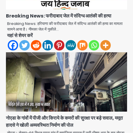
सरकारी भर्ती परीक्षाओं में नकल कराने वाले
अंतरराज्यीय गिरोह का भंडाफोड़, मास्टरमाइंड
समेत 7 गिरफ्तार
Breaking News: फरीदाबाद जेल में संदिग्ध आतंकी की हत्या
Team JHJ
3
Breaking News: हरियाणा की फरीदाबाद जेल में संदिग्ध आतंकी की हत्या का मामला
सामने आया है। नीमका जेल में नुकीले…
आॅपरेशन ह्यप्रहारह्ण : 72 घंटे में उत्तर-पश्चिम
यहां से शेयर करें
जिला पुलिस का बड़ा एक्शन
Team JHJ
4
Sajid Rashidi’s controversial:
शिवभक्त नहीं, आतंकवादी हैं’, मौलाना का
कांवड़ियों पर विवादित बयान, BJP विधायक ने
Avinash Kumar
कराई FIR, NSA की मांग
5
Har Ghar Tiranga Campaign:
गौतमबुद्धनगर में 9 से 17 अगस्त तक चलेगा जन-
जागरूकता महाअभियान, डीएम ने की समीक्षा
Avinash Kumar
नोएडा के गांवों में पीजी और किराये के कमरों की सुरक्षा पर बड़े सवाल, ममूरा
बैठक
हादसे ने खोली अव्यवस्थित निर्माण की पोल
1
नोएडा। सेक्टर-66 स्थित ममूरा गांव में बहुमंजिला इमारत में लगी भीषण आग के बाद नोएडा