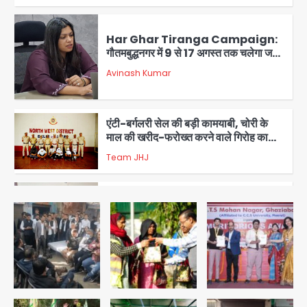
Har Ghar Tiranga Campaign:
गौतमबुद्धनगर में 9 से 17 अगस्त तक चलेगा जन-
जागरूकता महाअभियान, डीएम ने की समीक्षा
Avinash Kumar
बैठक
1
एंटी-बर्गलरी सेल की बड़ी कामयाबी, चोरी के
माल की खरीद-फरोख्त करने वाले गिरोह का
भंडाफोड़
Team JHJ
2
सरकारी भर्ती परीक्षाओं में नकल कराने वाले
अंतरराज्यीय गिरोह का भंडाफोड़, मास्टरमाइंड
समेत 7 गिरफ्तार
Team JHJ
3
आॅपरेशन ह्यप्रहारह्ण : 72 घंटे में उत्तर-पश्चिम
जिला पुलिस का बड़ा एक्शन
Team JHJ
4