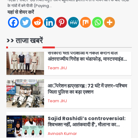
एंटी-बर्गलरी सेल की बड़ी कामयाबी, चोरी के
के गांवों में बने पीजी (Paying…
माल की खरीद-फरोख्त करने वाले गिरोह का
यहां से शेयर करें
भंडाफोड़
Team JHJ
2
सरकारी भर्ती परीक्षाओं में नकल कराने वाले
>> ताजा खबरें
अंतरराज्यीय गिरोह का भंडाफोड़, मास्टरमाइंड
समेत 7 गिरफ्तार
Team JHJ
3
आॅपरेशन ह्यप्रहारह्ण : 72 घंटे में उत्तर-पश्चिम
जिला पुलिस का बड़ा एक्शन
Team JHJ
4
Sajid Rashidi’s controversial:
शिवभक्त नहीं, आतंकवादी हैं’, मौलाना का
कांवड़ियों पर विवादित बयान, BJP विधायक ने
Avinash Kumar
कराई FIR, NSA की मांग
5