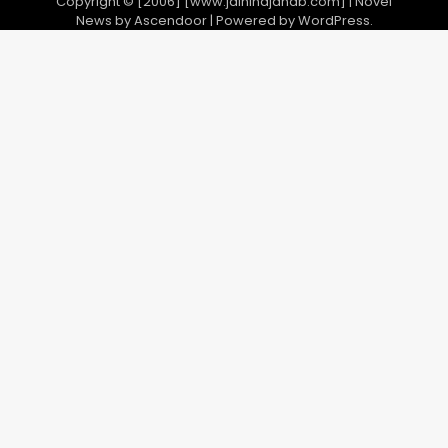
Copyright © [2006] [www.jaihindjanab.com] | Novel
News by
Ascendoor
| Powered by
WordPress
.