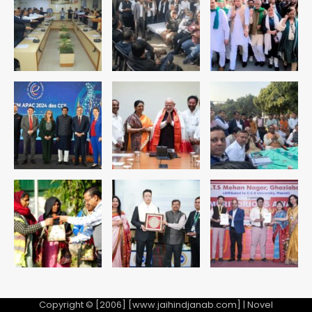
संदेश
Team JHJ
1
अब पहला स्थान हासिल करना लक्ष्य: डीएम
Team JHJ
2
28 साल बाद कानून के शिकंजे में आया हत्या का
फरार आरोपी
Team JHJ
3
डबल मर्डर का मुख्य साजिशकर्ता क्राइम ब्रांच
के हत्थे
Team JHJ
Copyright © [2006] [www.jaihindjanab.com] | Novel