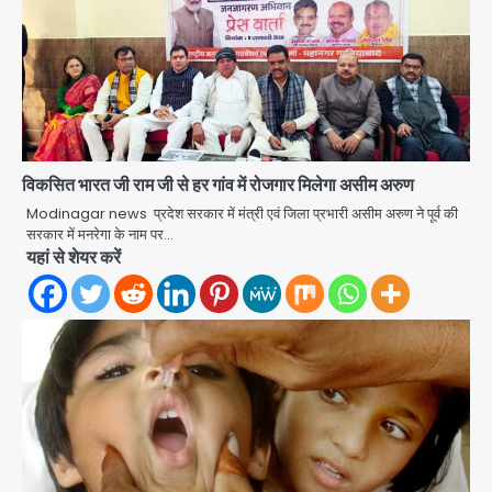
अब पहला स्थान हासिल करना लक्ष्य: डीएम
Team JHJ
2
28 साल बाद कानून के शिकंजे में आया हत्या का
फरार आरोपी
विकसित भारत जी राम जी से हर गांव में रोजगार मिलेगा असीम अरुण
Team JHJ
Modinagar news प्रदेश सरकार में मंत्री एवं जिला प्रभारी असीम अरुण ने पूर्व की
सरकार में मनरेगा के नाम पर…
3
यहां से शेयर करें
डबल मर्डर का मुख्य साजिशकर्ता क्राइम ब्रांच
के हत्थे
Team JHJ
4