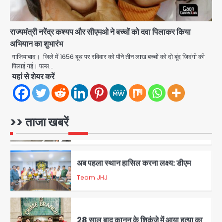
रोहित चौधरी गैंग का कुख्यात बदमाश राजस्थान
से गिरफ्तार
राज्यमंत्री नरेंद्र कश्यप और सीएमओ ने बच्चों को दवा पिलाकर किया
Team JHJ
अभियान का शुभारंभ
गाजियाबाद। जिले में 1656 बूथ पर रविवार को पौने तीन लाख बच्चों को दो बूंद जिदंगी की
5
पिलाई गई। पल्स…
यहां से शेयर करें
पुरा महादेव से बेटियों के स्वास्थ्य और सुरक्षा का
संदेश
Team JHJ
1
>> ताजा खबरें
अब पहला स्थान हासिल करना लक्ष्य: डीएम
Team JHJ
2
28 साल बाद कानून के शिकंजे में आया हत्या का
फरार आरोपी
Team JHJ