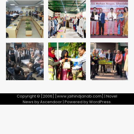
Copyright © [2006] [www.jaihindjanab.com] | Novel
News by
Ascendoor
| Powered by
WordPress
.