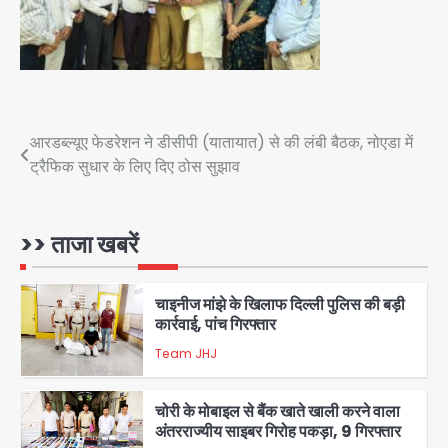
शेयर बाजार में निवेश के नाम पर 4.75 लाख की
ठगी, आरोपी ओडिशा से गिरफ्तार
Team JHJ
Post
आरडब्ल्यूए फेडरेशन ने डीसीपी (यातायात) से की लंबी बैठक, नोएडा में
2
ट्रैफिक सुधार के लिए दिए ठोस सुझाव
navigation
34 मुकदमों में शामिल वाहन चोर गिरफ्तार, पांच
चोरी के दोपहिया बरामद
>> ताजा खबरें
Team JHJ
3
चाइनीज मांझे के खिलाफ दिल्ली पुलिस की बड़ी
कार्रवाई, पांच गिरफ्तार
Team JHJ
4
चोरी के मोबाइल से बैंक खाते खाली करने वाला
अंतरराज्यीय साइबर गिरोह पकड़ा, 9 गिरफ्तार