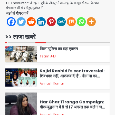
2
UP Encounter: जौनपुर। यूपी के जौनपुर में बदलापुर के शाहपुर गोशाला के पास
मंगलवार की भोर में हुई मुठभेड़ में…
सरकारी भर्ती परीक्षाओं में नकल कराने वाले
यहां से शेयर करें
अंतरराज्यीय गिरोह का भंडाफोड़, मास्टरमाइंड
समेत 7 गिरफ्तार
Team JHJ
3
>> ताजा खबरें
आॅपरेशन ह्यप्रहारह्ण : 72 घंटे में उत्तर-पश्चिम
जिला पुलिस का बड़ा एक्शन
Team JHJ
4
Sajid Rashidi’s controversial:
शिवभक्त नहीं, आतंकवादी हैं’, मौलाना का
कांवड़ियों पर विवादित बयान, BJP विधायक ने
Avinash Kumar
कराई FIR, NSA की मांग
5
Har Ghar Tiranga Campaign:
गौतमबुद्धनगर में 9 से 17 अगस्त तक चलेगा जन-
जागरूकता महाअभियान, डीएम ने की समीक्षा
Avinash Kumar
बैठक