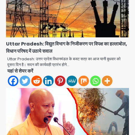
Uttar Pradesh: विद्युत विभाग के निजीकरण पर विपक्ष का हल्लाबोल,
विधान परिषद में उठाये सवाल
Uttar Pradesh: उत्तर प्रदेश विधानमंडल के बजट सत्र का आज यानी बुधवार को
दूसरा दिन है। सदन की कार्यवाही प्रारंभ होने…
यहां से शेयर करें
एंटी-बर्गलरी सेल की बड़ी कामयाबी, चोरी के
माल की खरीद-फरोख्त करने वाले गिरोह का
भंडाफोड़
Team JHJ
2
सरकारी भर्ती परीक्षाओं में नकल कराने वाले
अंतरराज्यीय गिरोह का भंडाफोड़, मास्टरमाइंड
समेत 7 गिरफ्तार
Team JHJ