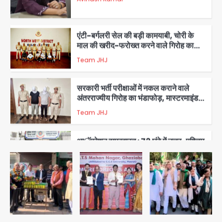
1
एंटी-बर्गलरी सेल की बड़ी कामयाबी, चोरी के
माल की खरीद-फरोख्त करने वाले गिरोह का
भंडाफोड़
Team JHJ
2
सरकारी भर्ती परीक्षाओं में नकल कराने वाले
अंतरराज्यीय गिरोह का भंडाफोड़, मास्टरमाइंड
समेत 7 गिरफ्तार
Team JHJ
3
आॅपरेशन ह्यप्रहारह्ण : 72 घंटे में उत्तर-पश्चिम
जिला पुलिस का बड़ा एक्शन
Team JHJ
4
Sajid Rashidi’s controversial:
शिवभक्त नहीं, आतंकवादी हैं’, मौलाना का
कांवड़ियों पर विवादित बयान, BJP विधायक ने
Avinash Kumar
कराई FIR, NSA की मांग
5