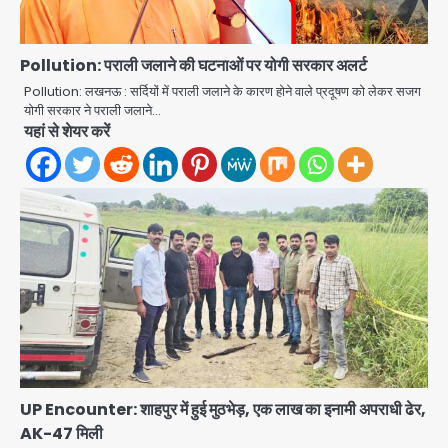
3
आॅपरेशन ह्यप्रहारह्ण : 72 घंटे में उत्तर-पश्चिम
जिला पुलिस का बड़ा एक्शन
Pollution: पराली जलाने की घटनाओं पर योगी सरकार अलर्ट
Team JHJ
Pollution: लखनऊ : सर्दियों में पराली जलाने के कारण होने वाले प्रदूषण को लेकर सजग
4
योगी सरकार ने पराली जलाने…
यहां से शेयर करें
Sajid Rashidi’s controversial:
शिवभक्त नहीं, आतंकवादी हैं’, मौलाना का
कांवड़ियों पर विवादित बयान, BJP विधायक ने
Avinash Kumar
कराई FIR, NSA की मांग
5
Har Ghar Tiranga Campaign:
गौतमबुद्धनगर में 9 से 17 अगस्त तक चलेगा जन-
जागरूकता महाअभियान, डीएम ने की समीक्षा
Avinash Kumar
बैठक
1
एंटी-बर्गलरी सेल की बड़ी कामयाबी, चोरी के
माल की खरीद-फरोख्त करने वाले गिरोह का
UP Encounter: शाहपुर में हुई मुठभेड़, एक लाख का इनामी अपराधी ढेर,
भंडाफोड़
AK-47 मिली
Team JHJ