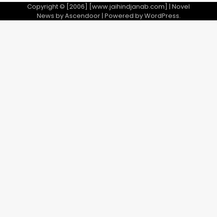
Copyright © [2006] [www.jaihindjanab.com] | Novel
News by
Ascendoor
| Powered by
WordPress
.