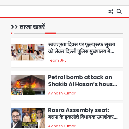
आॅपरेशन विस्टा 1.0: वीजा शर्तों का
उल्लंघन करने वाले 11 बांग्लादेशी
नागरिक सेंट्रल जिला पुलिस के हत्थे
>> ताजा खबरें
Team JHJ
चढ़े
1
स्वतंत्रता दिवस पर फूलप्रूफ सुरक्षा
को लेकर दिल्ली पुलिस मुख्यालय में
मंथन
2
Team JHJ
Petrol bomb attack on
Shakib Al Hasan’s house:
शेख हसीना की वर्चुअल प्रेस कॉन्फ्रेंस
Avinash Kumar
3
में जुड़ने पर भड़का गुस्सा, शाकिब अल
हसन के मगुरा स्थित घर पर पेट्रोल बम
Rasra Assembly seat:
से हमला
बसपा के इकलौते विधायक उमाशंकर
सिंह का निधन, दो साल से कैंसर से जूझ
Avinash Kumar
4