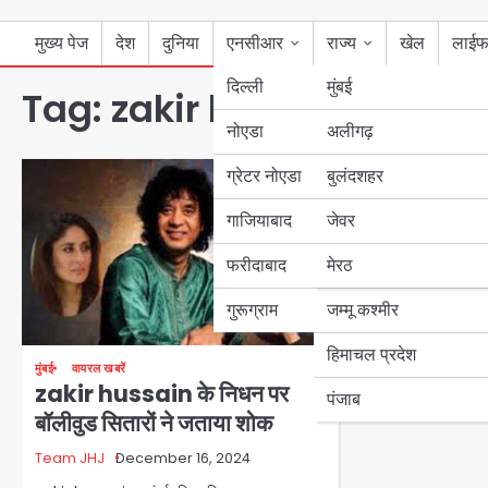
मुख्य पेज
देश
दुनिया
एनसीआर
राज्य
खेल
लाईफ
दिल्ली
मुंबई
Tag:
zakir hussain
नोएडा
उत्तर प्रदेश
अलीगढ़
ग्रेटर नोएडा
बुलंदशहर
बिहार
गाजियाबाद
जेवर
पंजाब
फरीदाबाद
मेरठ
हरियाणा
गुरूग्राम
जम्मू कश्मीर
हिमाचल प्रदेश
मुंबई
वायरल खबरें
zakir hussain के निधन पर
पंजाब
बॉलीवुड सितारों ने जताया शोक
Team JHJ
December 16, 2024