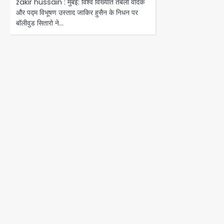
zakir hussain : मुंबई: विश्व विख्यात तबला वादक
और पद्म विभूषण उस्ताद जाकिर हुसैन के निधन पर
बॉलीवुड सितारो ने…