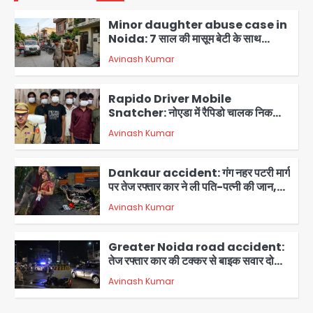
पहुंचीं
Minor daughter abuse case in
Noida: 7 साल की मासूम बेटी के साथ
अश्लील हरकत करने वाले पिता को मां ने रंगेहाथ
Avinash Kumar
पकड़ा, पुलिस ने किया गिरफ्तार
2
Rapido Driver Mobile
Snatcher: नोएडा में रैपिडो चालक निकला
मोबाइल स्नैचर गैंग का मास्टरमाइंड, जीरा-बॉल
Avinash Kumar
बेचने वालों को बेचता था चोरी के फोन; 8
3
गिरफ्तार, 98 मोबाइल और 450 पार्ट्स बरामद
Dankaur accident: गंग नहर पटरी मार्ग
पर तेज रफ्तार कार ने ली पति-पत्नी की जान,
गांव में मातम
Avinash Kumar
4
Greater Noida road accident:
तेज रफ्तार कार की टक्कर से बाइक सवार दो
युवकों की मौत, परिवारों में मातम
Avinash Kumar
5