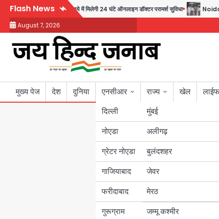
Skip
Flash News
 पहल, अब सिर्फ 30 रुपये में मिलेगी 24 घंटे ऑनलाइन डॉक्टर परामर्श सुविधा
Noida Author
to
August 7, 2026
content
मुख्य पेज
देश
दुनिया
एनसीआर
राज्य
खेल
लाईफ
दिल्ली
मुंबई
नोएडा
उत्तर प्रदेश
अलीगढ़
ग्रेटर नोएडा
बुलंदशहर
बिहार
गाजियाबाद
जेवर
पंजाब
फरीदाबाद
मेरठ
हरियाणा
गुरूग्राम
जम्मू कश्मीर