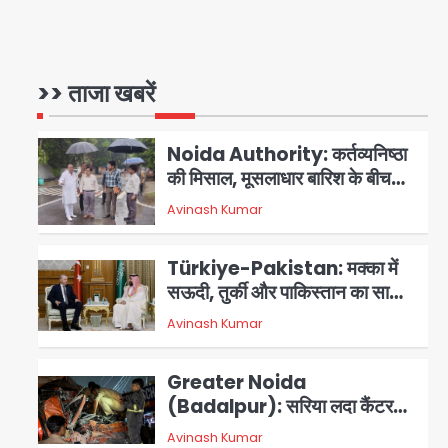
3 स्टार रेटिंग
Felix Hospital Noida:
फेलिक्स हॉस्पिटल और नोएडा लोक मंच
की पहल, अब सिर्फ 30 रुपये में मिलेगी
>> ताजा खबरें
1
Avinash Kumar
24 घंटे ऑनलाइन डॉक्टर परामर्श
सुविधा
Noida Authority: कर्तव्यनिष्ठा
की मिसाल, मूसलाधार बारिश के बीच
नोएडा प्राधिकरण ने संभाला मोर्चा,
Avinash Kumar
सेक्टर 105 आरडब्ल्यूए ने जताया
2
आभार
Türkiye-Pakistan: मक्का में
सऊदी, तुर्की और पाकिस्तान का साझा
रक्षा समझौता, जानें इसके मायने
Avinash Kumar
3
Greater Noida
(Badalpur): सरिया लदा कैंटर
अनियंत्रित होकर घुसा किराना दुकान
Avinash Kumar
4