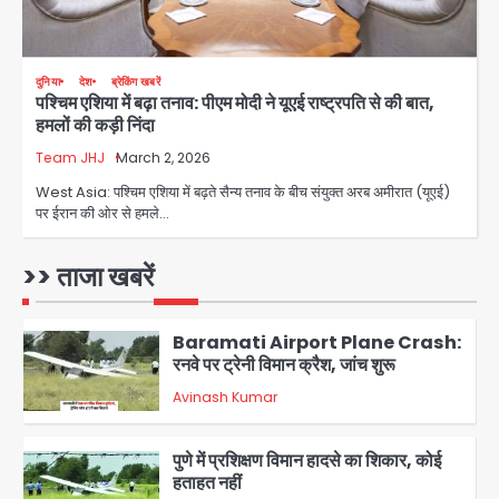
Connection Fraud: बुजुर्ग से वीडियो
कॉल पर 9.77 लाख की साइबर फ्रॉड
Avinash Kumar
4
दुनिया
देश
ब्रेकिंग खबरें
पश्चिम एशिया में बढ़ा तनाव: पीएम मोदी ने यूएई राष्ट्रपति से की बात,
Taylor Swift: ट्रंप कैंपेन-व्हाइट हाउस
हमलों की कड़ी निंदा
पोस्ट से हटाए गए गाने, जानें पूरा विवाद
Team JHJ
March 2, 2026
Avinash Kumar
5
West Asia: पश्चिम एशिया में बढ़ते सैन्य तनाव के बीच संयुक्त अरब अमीरात (यूएई)
पर ईरान की ओर से हमले…
Air India Phuket Delhi flight:
कैप्टन का डोप टेस्ट पॉजिटिव, 17 घायल;
DGCA जांच जारी
>> ताजा खबरें
Avinash Kumar
1
Baramati Airport Plane Crash:
रनवे पर ट्रेनी विमान क्रैश, जांच शुरू
Avinash Kumar
2
पुणे में प्रशिक्षण विमान हादसे का शिकार, कोई
हताहत नहीं