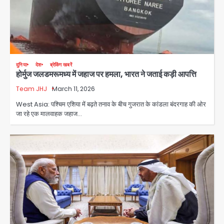
दुनिया
देश
ब्रेकिंग खबरें
होर्मुज जलडमरूमध्य में जहाज पर हमला, भारत ने जताई कड़ी आपत्ति
Team JHJ
March 11, 2026
West Asia: पश्चिम एशिया में बढ़ते तनाव के बीच गुजरात के कांडला बंदरगाह की ओर
Baramati Airport Plane Crash:
जा रहे एक मालवाहक जहाज…
रनवे पर ट्रेनी विमान क्रैश, जांच शुरू
Avinash Kumar
2
पुणे में प्रशिक्षण विमान हादसे का शिकार, कोई
हताहत नहीं
Team JHJ
3
Greater Noida Gas