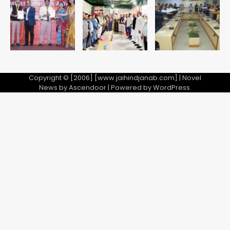
Avinash Kumar
5
Copyright © [2006] [www.jaihindjanab.com] | Novel
News by
Ascendoor
| Powered by
WordPress
.