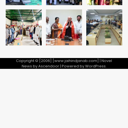
Copyright © [2006] [www.jaihindjanab.com] | Novel
News by
Ascendoor
| Powered by
WordPress
.