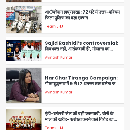
3
आॅपरेशन ह्यप्रहारह्ण : 72 घंटे में उत्तर-पश्चिम
जिला पुलिस का बड़ा एक्शन
Team JHJ
4
Sajid Rashidi’s controversial:
शिवभक्त नहीं, आतंकवादी हैं’, मौलाना का
कांवड़ियों पर विवादित बयान, BJP विधायक ने
Avinash Kumar
कराई FIR, NSA की मांग
5
Har Ghar Tiranga Campaign:
गौतमबुद्धनगर में 9 से 17 अगस्त तक चलेगा जन-
जागरूकता महाअभियान, डीएम ने की समीक्षा
Avinash Kumar
बैठक
1
एंटी-बर्गलरी सेल की बड़ी कामयाबी, चोरी के
माल की खरीद-फरोख्त करने वाले गिरोह का
भंडाफोड़
Team JHJ