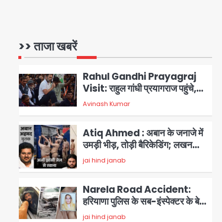
Noida Bal Bharati School
Notice: सेक्टर-21 के बाल भारती
स्कूल में बिना खिड़की-वेंटिलेशन
>> ताजा खबरें
Avinash Kumar
1
बेसमेंट में चल रही थी 8वीं की क्लास,
NCPCR की शिकायत पर भेजा
Rahul Gandhi Prayagraj
नोटिस
Visit: राहुल गांधी प्रयागराज पहुंचे,
साथ में प्रियंका की बेटी मिराया; केपी
Avinash Kumar
2
ग्राउंड में छात्रों से संवाद, सिर्फ 5
हजार मौजूद
Atiq Ahmed : अबान के जनाजे में
उमड़ी भीड़, तोड़ी बैरिकेडिंग; लखनऊ
जेल से लखनऊ पहुंचा उमर
jai hind janab
3
Narela Road Accident:
हरियाणा पुलिस के सब-इंस्पेक्टर के बेटे
ने मर्सिडीज से मारी टक्कर, 70 वर्षीय
jai hind janab
4