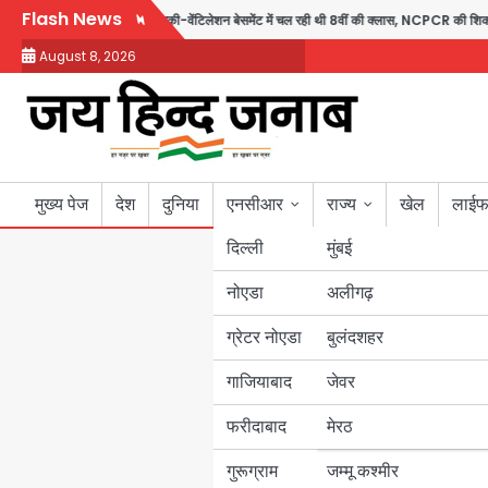
Skip
Flash News
ती स्कूल में बिना खिड़की-वेंटिलेशन बेसमेंट में चल रही थी 8वीं की क्लास, NCPCR की शिकायत 
to
August 8, 2026
content
मुख्य पेज
देश
दुनिया
एनसीआर
राज्य
खेल
लाईफ
दिल्ली
मुंबई
नोएडा
उत्तर प्रदेश
अलीगढ़
ग्रेटर नोएडा
बुलंदशहर
बिहार
गाजियाबाद
जेवर
पंजाब
फरीदाबाद
मेरठ
हरियाणा
गुरूग्राम
जम्मू कश्मीर