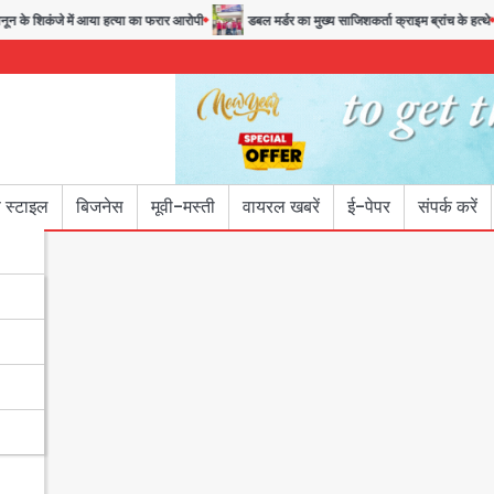
के शिकंजे में आया हत्या का फरार आरोपी
डबल मर्डर का मुख्य साजिशकर्ता क्राइम ब्रांच के हत्थे
 स्टाइल
बिजनेस
मूवी-मस्ती
वायरल खबरें
ई-पेपर
संपर्क करें