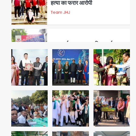
हत्या का फरार आरोपी
Team JHJ
3
डबल मर्डर का मुख्य साजिशकर्ता
क्राइम ब्रांच के हत्थे
Team JHJ
4
रोहित चौधरी गैंग का कुख्यात बदमाश
राजस्थान से गिरफ्तार
Team JHJ
5