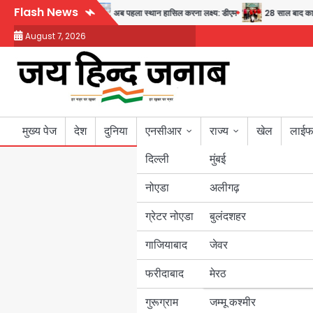
Skip
Flash News
्वास्थ्य और सुरक्षा का संदेश
अब पहला स्थान हासिल करना लक्ष्य: डीएम
28 साल बाद कानून 
to
August 7, 2026
content
मुख्य पेज
देश
दुनिया
एनसीआर
राज्य
खेल
लाईफ
दिल्ली
मुंबई
नोएडा
उत्तर प्रदेश
अलीगढ़
ग्रेटर नोएडा
बुलंदशहर
बिहार
गाजियाबाद
जेवर
पंजाब
फरीदाबाद
मेरठ
हरियाणा
गुरूग्राम
जम्मू कश्मीर