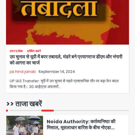
जानें इसके मायने
Avinash Kumar
3
Greater Noida (Badalpur):
सरिया लदा कैंटर अनियंत्रित होकर घुसा
किराना दुकान में , ड्राइवर की मौत
Avinash Kumar
4
उत्तर प्रदेश
ब्रेकिंग खबरें
उप चुनाव से यूपी में बपर तबादले, मंडरे बने प्रयागराज डीएम और भंगारी
DC Movie Review: लोकेश कनगराज की
को आगरा का चार्ज
एक्टिंग डेब्यू फिल्म विजुअली स्ट्राइकिंग लेकिन
स्क्रीनप्ले में कमजोर, लेकिन कहानी अधूरी रह
jai hind janab
September 14, 2024
Avinash Kumar
5
गई, 3 स्टार रेटिंग
UP IAS Transfer: यूपी में उप चुनाव से पहले प्रशासनिक तौर पर बड़ा फेर बदल
किया गया है। 30 आईएएस अफसरों…
Felix Hospital Noida: फेलिक्स
हॉस्पिटल और नोएडा लोक मंच की पहल, अब
सिर्फ 30 रुपये में मिलेगी 24 घंटे ऑनलाइन
>> ताजा खबरें
Avinash Kumar
1
डॉक्टर परामर्श सुविधा
Noida Authority: कर्तव्यनिष्ठा की
मिसाल, मूसलाधार बारिश के बीच नोएडा
प्राधिकरण ने संभाला मोर्चा, सेक्टर 105