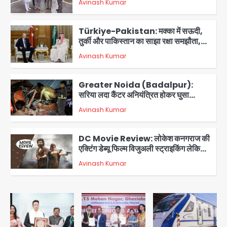
Avinash Kumar
आरडब्ल्यूए ने जताया आभार
2
Türkiye-Pakistan: मक्का में सऊदी,
तुर्की और पाकिस्तान का साझा रक्षा समझौता,
जानें इसके मायने
Avinash Kumar
3
Greater Noida (Badalpur):
सरिया लदा कैंटर अनियंत्रित होकर घुसा
किराना दुकान में , ड्राइवर की मौत
Avinash Kumar
4
DC Movie Review: लोकेश कनगराज की
एक्टिंग डेब्यू फिल्म विजुअली स्ट्राइकिंग लेकिन
स्क्रीनप्ले में कमजोर, लेकिन कहानी अधूरी रह
Avinash Kumar
5
गई, 3 स्टार रेटिंग
Felix Hospital Noida: फेलिक्स
हॉस्पिटल और नोएडा लोक मंच की पहल, अब
सिर्फ 30 रुपये में मिलेगी 24 घंटे ऑनलाइन
Avinash Kumar
1
डॉक्टर परामर्श सुविधा