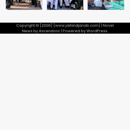
Copyright © [2006] [www.jaihindjanab.com] | Novel
News by
Ascendoor
| Powered by
WordPress
.