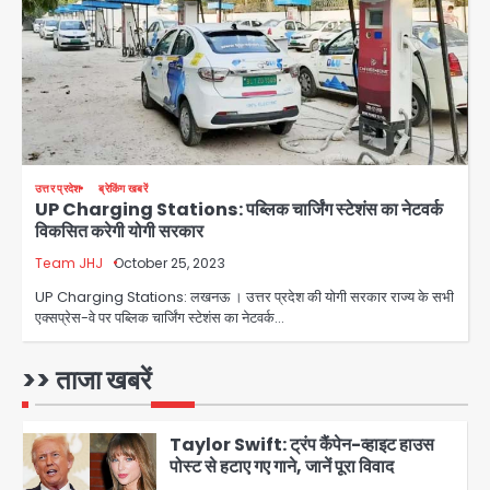
में 15 वर्षीय घरेलू सहायिका का शव पंखे से लटका
मिला
Avinash Kumar
3
Noida Crime news: रेप पीड़िता
किशोरी का जिला अस्पताल में हुआ गर्भपात, उधर
सेक्टर-49 में महिला को मिली ब्लास्ट की धमकी
Avinash Kumar
4
उत्तर प्रदेश
ब्रेकिंग खबरें
UP Charging Stations: पब्लिक चार्जिंग स्टेशंस का नेटवर्क
Ranchi JPSC-JSSC Protest: 16वें
विकसित करेगी योगी सरकार
दिन भी आंदोलन जारी, CBI जांच और 14th
Exam रद्द करने की मांग
Team JHJ
October 25, 2023
Avinash Kumar
5
UP Charging Stations: लखनऊ । उत्तर प्रदेश की योगी सरकार राज्य के सभी
एक्सप्रेस-वे पर पब्लिक चार्जिंग स्टेशंस का नेटवर्क…
Greater Noida Gas
Connection Fraud: बुजुर्ग से वीडियो
कॉल पर 9.77 लाख की साइबर फ्रॉड
>> ताजा खबरें
Avinash Kumar
1
Taylor Swift: ट्रंप कैंपेन-व्हाइट हाउस
पोस्ट से हटाए गए गाने, जानें पूरा विवाद