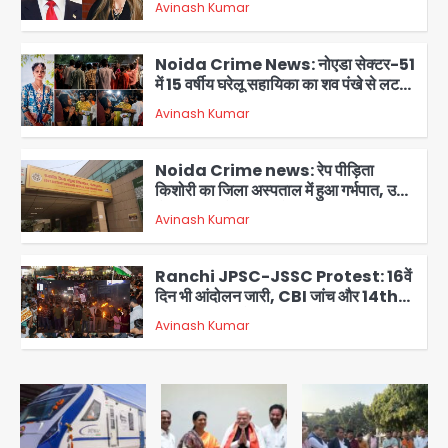
Avinash Kumar
2
Noida Crime News: नोएडा सेक्टर-51
में 15 वर्षीय घरेलू सहायिका का शव पंखे से लटका
मिला
Avinash Kumar
3
Noida Crime news: रेप पीड़िता
किशोरी का जिला अस्पताल में हुआ गर्भपात, उधर
सेक्टर-49 में महिला को मिली ब्लास्ट की धमकी
Avinash Kumar
4
Ranchi JPSC-JSSC Protest: 16वें
दिन भी आंदोलन जारी, CBI जांच और 14th
Exam रद्द करने की मांग
Avinash Kumar
5
Greater Noida Gas
Connection Fraud: बुजुर्ग से वीडियो
कॉल पर 9.77 लाख की साइबर फ्रॉड
Avinash Kumar
1