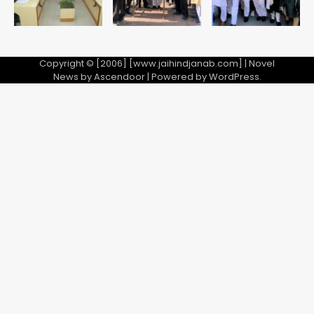
Copyright © [2006] [www.jaihindjanab.com] | Novel
News by
Ascendoor
| Powered by
WordPress
.