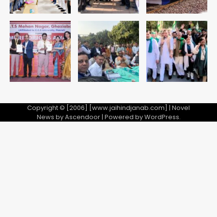
Copyright © [2006] [www.jaihindjanab.com] | Novel
News by
Ascendoor
| Powered by
WordPress
.