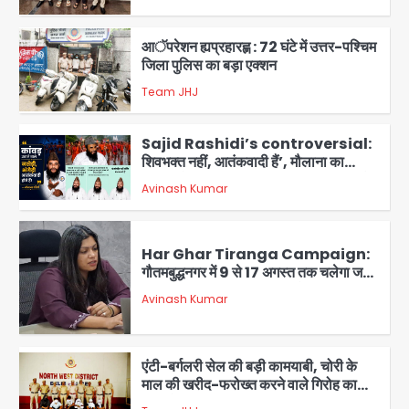
3
आॅपरेशन ह्यप्रहारह्ण : 72 घंटे में उत्तर-पश्चिम
जिला पुलिस का बड़ा एक्शन
Team JHJ
4
Sajid Rashidi’s controversial:
शिवभक्त नहीं, आतंकवादी हैं’, मौलाना का
कांवड़ियों पर विवादित बयान, BJP विधायक ने
Avinash Kumar
कराई FIR, NSA की मांग
5
Har Ghar Tiranga Campaign:
गौतमबुद्धनगर में 9 से 17 अगस्त तक चलेगा जन-
जागरूकता महाअभियान, डीएम ने की समीक्षा
Avinash Kumar
बैठक
1
एंटी-बर्गलरी सेल की बड़ी कामयाबी, चोरी के
माल की खरीद-फरोख्त करने वाले गिरोह का
भंडाफोड़