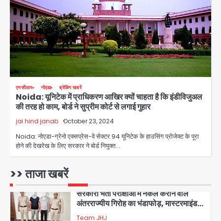
4
Sajid Rashidi’s controversial:
शिवभक्त नहीं, आतंकवादी हैं’, मौलाना का
कांवड़ियों पर विवादित बयान, BJP विधायक ने
Avinash Kumar
कराई FIR, NSA की मांग
5
Har Ghar Tiranga Campaign:
एनसीआर
नोएडा
ब्रेकिंग खबरें
गौतमबुद्धनगर में 9 से 17 अगस्त तक चलेगा जन-
Noida: यूनिटेक में प्राधिकरण आखिर क्यों चाहता है कि इंडीविजुअल
जागरूकता महाअभियान, डीएम ने की समीक्षा
Avinash Kumar
की तरह हो काम, बोर्ड ने सुप्रीम कोर्ट से लगाई गुहार
बैठक
jai hind janab
October 23, 2024
1
Noida: नोएडा-ग्रेनो एक्सप्रेस-वे सेक्टर 94 यूनिटेक के हाउसिंग प्रोजेक्ट के पूरा
एंटी-बर्गलरी सेल की बड़ी कामयाबी, चोरी के
होने की देखरेख के लिए सरकार ने बोर्ड नियुक्त…
माल की खरीद-फरोख्त करने वाले गिरोह का
भंडाफोड़
Team JHJ
>> ताजा खबरें
2
सरकारी भर्ती परीक्षाओं में नकल कराने वाले
अंतरराज्यीय गिरोह का भंडाफोड़, मास्टरमाइंड
समेत 7 गिरफ्तार
Team JHJ