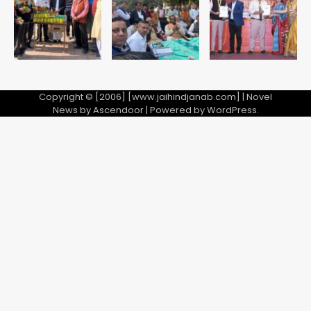
jai hind janab
5
Copyright © [2006] [www.jaihindjanab.com] | Novel
News by
Ascendoor
| Powered by
WordPress
.