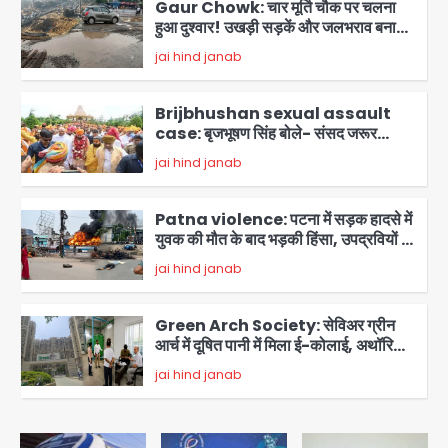
Gaur Chowk: चार मूर्ति चौक पर चलना
हुआ दुश्वार! उखड़ी सड़कें और जलभराव बना
आफत, अंडरपास पर भी खतरा
jai hind janab
2
Brijbhushan sexual assault
case: बृजभूषण सिंह बोले- संसद जरूर
लौटूंगा, हुई चरित्र हत्या की कोशिश, प्रियंका
jai hind janab
3
गांधी को बरगलाया गया, यौन शोषण नहीं ‘गुड-
बैड टच’ का था मामला
Patna violence: पटना में सड़क हादसे में
युवक की मौत के बाद भड़की हिंसा, उपद्रवियों ने
फूंकीं 10 गाड़ियां, ट्रैफिक पोस्ट और स्लीपर
jai hind janab
बस भी जलाई, NH-30 जाम
4
Green Arch Society: सेविअर ग्रीन
आर्च में दूषित पानी में मिला ई-कोलाई, अथॉरिटी
ने शुरू की सैंपलिंग जांच
jai hind janab
5
Noida waterlogging: नोएडा में