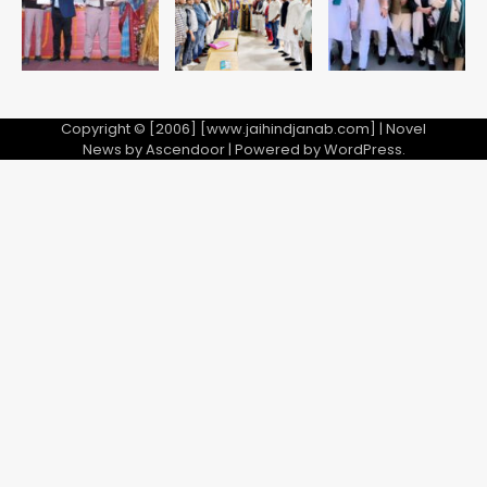
5
Copyright © [2006] [www.jaihindjanab.com] | Novel
News by
Ascendoor
| Powered by
WordPress
.