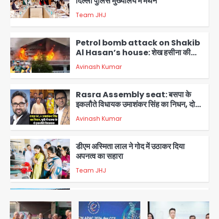
दिल्ली पुलिस मुख्यालय में मंथन
Team JHJ
2
Petrol bomb attack on Shakib
Al Hasan’s house: शेख हसीना की
वर्चुअल प्रेस कॉन्फ्रेंस में जुड़ने पर भड़का
Avinash Kumar
गुस्सा, शाकिब अल हसन के मगुरा स्थित घर पर
3
पेट्रोल बम से हमला
Rasra Assembly seat: बसपा के
इकलौते विधायक उमाशंकर सिंह का निधन, दो
साल से कैंसर से जूझ रहे थे
Avinash Kumar
4
डीएम अस्मिता लाल ने गोद में उठाकर दिया
अपनत्व का सहारा
Team JHJ
5
आॅपरेशन विस्टा 1.0: वीजा शर्तों का उल्लंघन
करने वाले 11 बांग्लादेशी नागरिक सेंट्रल जिला
पुलिस के हत्थे चढ़े