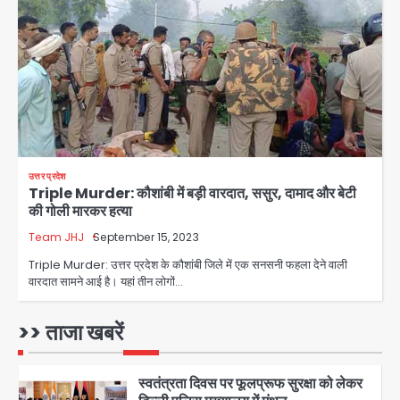
Petrol bomb attack on Shakib
Al Hasan’s house: शेख हसीना की
वर्चुअल प्रेस कॉन्फ्रेंस में जुड़ने पर भड़का
Avinash Kumar
गुस्सा, शाकिब अल हसन के मगुरा स्थित घर पर
3
पेट्रोल बम से हमला
Rasra Assembly seat: बसपा के
इकलौते विधायक उमाशंकर सिंह का निधन, दो
साल से कैंसर से जूझ रहे थे
Avinash Kumar
4
उत्तर प्रदेश
Triple Murder: कौशांबी में बड़ी वारदात, ससुर, दामाद और बेटी
डीएम अस्मिता लाल ने गोद में उठाकर दिया
की गोली मारकर हत्या
अपनत्व का सहारा
Team JHJ
September 15, 2023
Team JHJ
5
Triple Murder: उत्तर प्रदेश के कौशांबी जिले में एक सनसनी फहला देने वाली
वारदात सामने आई है। यहां तीन लोगों…
आॅपरेशन विस्टा 1.0: वीजा शर्तों का उल्लंघन
करने वाले 11 बांग्लादेशी नागरिक सेंट्रल जिला
पुलिस के हत्थे चढ़े
>> ताजा खबरें
Team JHJ
1
स्वतंत्रता दिवस पर फूलप्रूफ सुरक्षा को लेकर