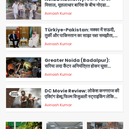
मिसाल, मूसलाधार बारिश के बीच नोएडा
प्राधिकरण ने संभाला मोर्चा, सेक्टर 105
Avinash Kumar
आरडब्ल्यूए ने जताया आभार
2
Türkiye-Pakistan: मक्का में सऊदी,
तुर्की और पाकिस्तान का साझा रक्षा समझौता,
जानें इसके मायने
Avinash Kumar
3
Greater Noida (Badalpur):
सरिया लदा कैंटर अनियंत्रित होकर घुसा
किराना दुकान में , ड्राइवर की मौत
Avinash Kumar
4
DC Movie Review: लोकेश कनगराज की
एक्टिंग डेब्यू फिल्म विजुअली स्ट्राइकिंग लेकिन
स्क्रीनप्ले में कमजोर, लेकिन कहानी अधूरी रह
Avinash Kumar
5
गई, 3 स्टार रेटिंग
Felix Hospital Noida: फेलिक्स
हॉस्पिटल और नोएडा लोक मंच की पहल, अब