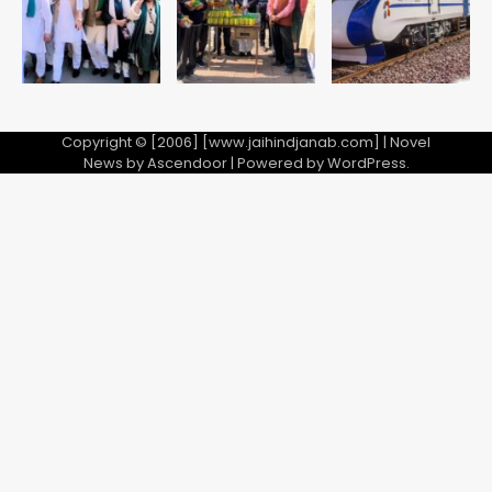
5
गई, 3 स्टार रेटिंग
Copyright © [2006] [www.jaihindjanab.com] | Novel
News by
Ascendoor
| Powered by
WordPress
.