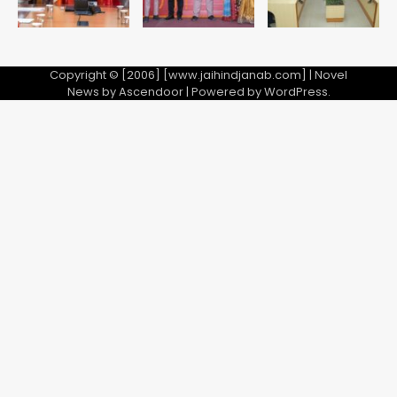
Copyright © [2006] [www.jaihindjanab.com] | Novel
News by
Ascendoor
| Powered by
WordPress
.