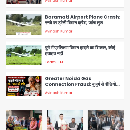
Avinash Kumar
2
Baramati Airport Plane Crash:
रनवे पर ट्रेनी विमान क्रैश, जांच शुरू
Avinash Kumar
3
पुणे में प्रशिक्षण विमान हादसे का शिकार, कोई
हताहत नहीं
Team JHJ
4
Greater Noida Gas
Connection Fraud: बुजुर्ग से वीडियो
कॉल पर 9.77 लाख की साइबर फ्रॉड
Avinash Kumar
5
Parshvanath Building
Shooting: सिक्योरिटी गार्ड की गोली से 17
वर्षीय किशोर की मौत
Avinash Kumar
1