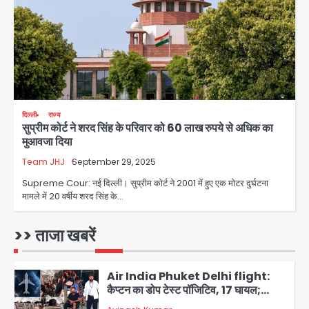
Avinash Kumar
3
पुणे में प्रशिक्षण विमान हादसे का शिकार, कोई
हताहत नहीं
Team JHJ
4
दिल्ली
राज्य
सुप्रीम कोर्ट ने शरद सिंह के परिवार को 60 लाख रुपये से अधिक का
Greater Noida Gas
मुआवजा दिया
Connection Fraud: बुजुर्ग से वीडियो
कॉल पर 9.77 लाख की साइबर फ्रॉड
Team JHJ
September 29, 2025
Avinash Kumar
5
Supreme Cour: नई दिल्ली। सुप्रीम कोर्ट ने 2001 में हुए एक मोटर दुर्घटना
मामले में 20 वर्षीय शरद सिंह के…
Parshvanath Building
Shooting: सिक्योरिटी गार्ड की गोली से 17
वर्षीय किशोर की मौत
>> ताजा खबरें
Avinash Kumar
1
Air India Phuket Delhi flight:
कैप्टन का डोप टेस्ट पॉजिटिव, 17 घायल;
DGCA जांच जारी