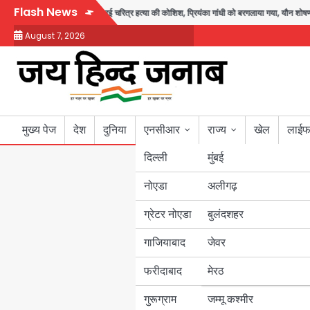
Skip
Flash News
ंसद जरूर लौटूंगा, हुई चरित्र हत्या की कोशिश, प्रियंका गांधी को बरगलाया गया, यौन शोषण नहीं 
to
August 7, 2026
content
मुख्य पेज
देश
दुनिया
एनसीआर
राज्य
खेल
लाईफ
दिल्ली
मुंबई
नोएडा
उत्तर प्रदेश
अलीगढ़
ग्रेटर नोएडा
बुलंदशहर
बिहार
गाजियाबाद
जेवर
पंजाब
फरीदाबाद
मेरठ
हरियाणा
गुरूग्राम
जम्मू कश्मीर