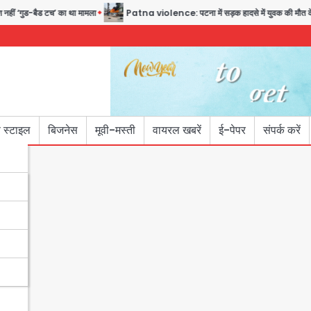
‘गुड-बैड टच’ का था मामला
Patna violence: पटना में सड़क हादसे में युवक की मौत के बाद भड
 स्टाइल
बिजनेस
मूवी-मस्ती
वायरल खबरें
ई-पेपर
संपर्क करें