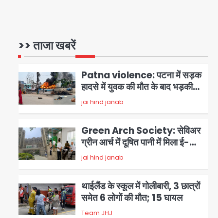
Brijbhushan sexual
assault case: बृजभूषण सिंह
बोले- संसद जरूर लौटूंगा, हुई चरित्र
>> ताजा खबरें
jai hind janab
1
हत्या की कोशिश, प्रियंका गांधी को
बरगलाया गया, यौन शोषण नहीं ‘गुड-
Patna violence: पटना में सड़क
बैड टच’ का था मामला
हादसे में युवक की मौत के बाद भड़की
हिंसा, उपद्रवियों ने फूंकीं 10 गाड़ियां,
jai hind janab
2
ट्रैफिक पोस्ट और स्लीपर बस भी
जलाई, NH-30 जाम
Green Arch Society: सेविअर
ग्रीन आर्च में दूषित पानी में मिला ई-
कोलाई, अथॉरिटी ने शुरू की सैंपलिंग
jai hind janab
3
जांच
थाईलैंड के स्कूल में गोलीबारी, 3 छात्रों
समेत 6 लोगों की मौत; 15 घायल
Team JHJ
4