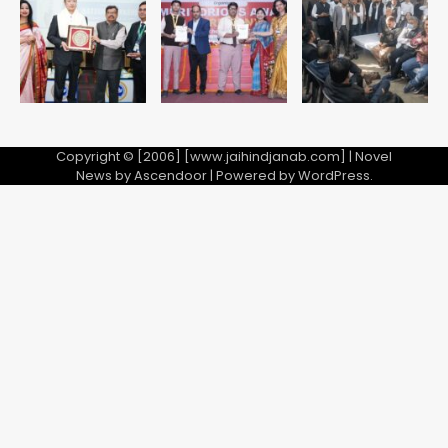
2
28 साल बाद कानून के शिकंजे में आया हत्या का
फरार आरोपी
Team JHJ
Copyright © [2006] [www.jaihindjanab.com] | Novel
3
News by
Ascendoor
| Powered by
WordPress
.
डबल मर्डर का मुख्य साजिशकर्ता क्राइम ब्रांच
के हत्थे
Team JHJ
4
रोहित चौधरी गैंग का कुख्यात बदमाश राजस्थान
से गिरफ्तार