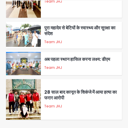
पुरा महादेव से बेटियों के स्वास्थ्य और सुरक्षा का
संदेश
Team JHJ
1
अब पहला स्थान हासिल करना लक्ष्य: डीएम
Team JHJ
2
28 साल बाद कानून के शिकंजे में आया हत्या का
फरार आरोपी
Team JHJ
3
डबल मर्डर का मुख्य साजिशकर्ता क्राइम ब्रांच
के हत्थे