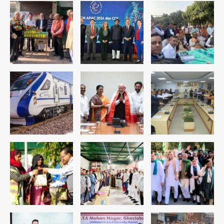
Team JHJ
4
रोहित चौधरी गैंग का कुख्यात बदमाश राजस्थान
से गिरफ्तार
Team JHJ
5
पुरा महादेव से बेटियों के स्वास्थ्य और सुरक्षा का
संदेश
Team JHJ
1
अब पहला स्थान हासिल करना लक्ष्य: डीएम
Team JHJ