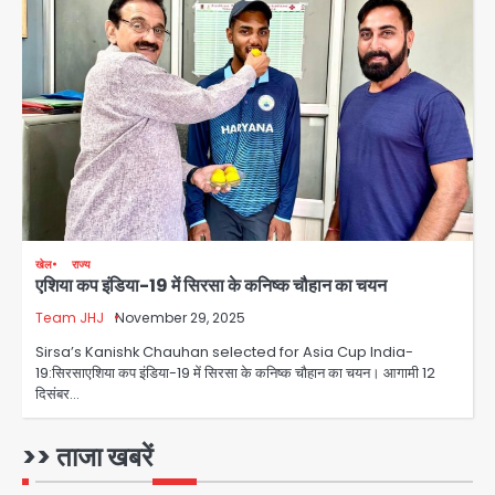
फरार आरोपी
Team JHJ
3
डबल मर्डर का मुख्य साजिशकर्ता क्राइम ब्रांच
के हत्थे
Team JHJ
खेल
राज्य
एशिया कप इंडिया-19 में सिरसा के कनिष्क चौहान का चयन
4
Team JHJ
November 29, 2025
Sirsa’s Kanishk Chauhan selected for Asia Cup India-
रोहित चौधरी गैंग का कुख्यात बदमाश राजस्थान
19:सिरसाएशिया कप इंडिया-19 में सिरसा के कनिष्क चौहान का चयन। आगामी 12
से गिरफ्तार
दिसंबर…
Team JHJ
>> ताजा खबरें
5