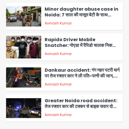
पहुंचीं
Minor daughter abuse case in
Noida: 7 साल की मासूम बेटी के साथ
अश्लील हरकत करने वाले पिता को मां ने रंगेहाथ
Avinash Kumar
पकड़ा, पुलिस ने किया गिरफ्तार
2
Rapido Driver Mobile
Snatcher: नोएडा में रैपिडो चालक निकला
मोबाइल स्नैचर गैंग का मास्टरमाइंड, जीरा-बॉल
Avinash Kumar
बेचने वालों को बेचता था चोरी के फोन; 8
3
गिरफ्तार, 98 मोबाइल और 450 पार्ट्स बरामद
Dankaur accident: गंग नहर पटरी मार्ग
पर तेज रफ्तार कार ने ली पति-पत्नी की जान,
गांव में मातम
Avinash Kumar
4
Greater Noida road accident:
तेज रफ्तार कार की टक्कर से बाइक सवार दो
युवकों की मौत, परिवारों में मातम
Avinash Kumar
5