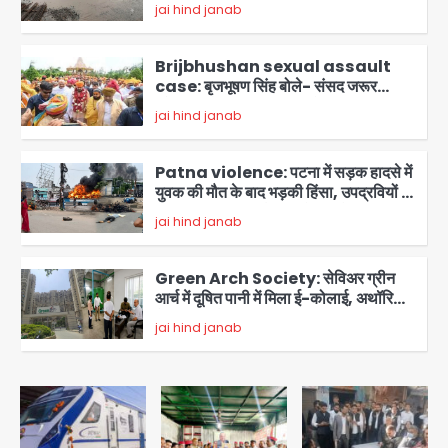
आफत, अंडरपास पर भी खतरा
jai hind janab
2
Brijbhushan sexual assault
case: बृजभूषण सिंह बोले- संसद जरूर
लौटूंगा, हुई चरित्र हत्या की कोशिश, प्रियंका
jai hind janab
3
गांधी को बरगलाया गया, यौन शोषण नहीं ‘गुड-
बैड टच’ का था मामला
Patna violence: पटना में सड़क हादसे में
युवक की मौत के बाद भड़की हिंसा, उपद्रवियों ने
फूंकीं 10 गाड़ियां, ट्रैफिक पोस्ट और स्लीपर
jai hind janab
बस भी जलाई, NH-30 जाम
4
Green Arch Society: सेविअर ग्रीन
आर्च में दूषित पानी में मिला ई-कोलाई, अथॉरिटी
ने शुरू की सैंपलिंग जांच
jai hind janab
5
Noida waterlogging: नोएडा में
‘हाईटेक सिटी’ के दावों की खुली पोल,
सेक्टर-95 अंडरपास में 3-4 फीट भरा पानी,
Avinash Kumar
आधे घंटे तक फंसी रही एम्बुलेंस
1