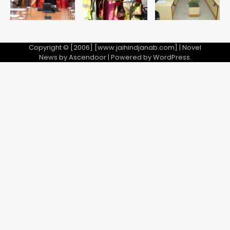
Copyright © [2006] [www.jaihindjanab.com] | Novel
News by
Ascendoor
| Powered by
WordPress
.