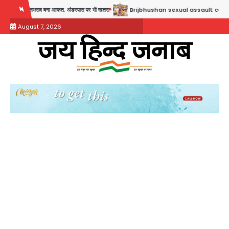
Skip
राव बना आफत, अंडरपास पर भी खतरा
Brijbhushan sexual assault case: बृजभूषण सिंह बोले- संसद जर
to
August 7, 2026
content