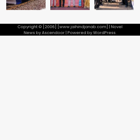
Copyright © [2006] [www.jaihindjanab.com] | Novel
News by
Ascendoor
| Powered by
WordPress
.