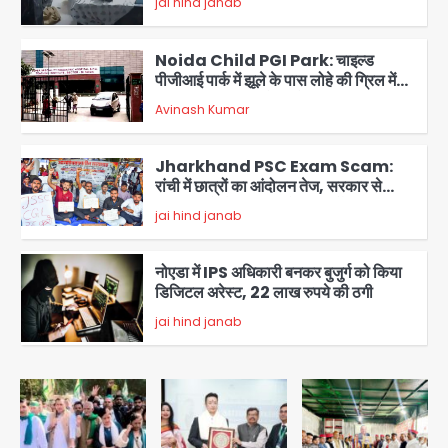
jai hind janab
2
Noida Child PGI Park: चाइल्ड
पीजीआई पार्क में झूले के पास लोहे की ग्रिल में
उतरा करंट, 7 साल के बच्चे की हालत गंभीर,
Avinash Kumar
बिजली विभाग पर लापरवाही का आरोप
3
Jharkhand PSC Exam Scam:
रांची में छात्रों का आंदोलन तेज, सरकार से
बातचीत को तैयार, रखीं दो बड़ी शर्तें
jai hind janab
4
नोएडा में IPS अधिकारी बनकर बुजुर्ग को किया
डिजिटल अरेस्ट, 22 लाख रुपये की ठगी
jai hind janab
5
Noida Authority: जांच के घेरे में प्लानिंग
विभाग, GM मीना भार्गव पर उठ रहे सवाल,
कार्रवाई में देरी पर भी चर्चा तेज
jai hind janab
1