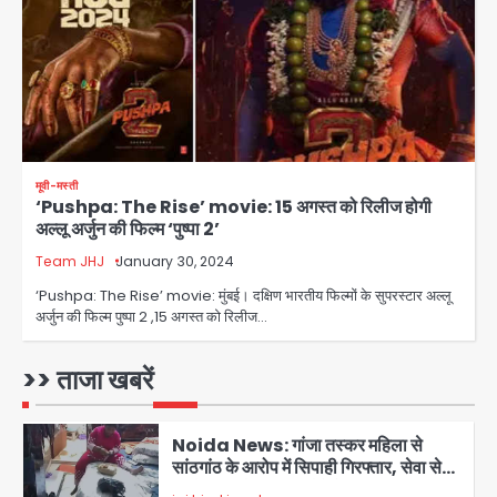
उतरा करंट, 7 साल के बच्चे की हालत गंभीर,
Avinash Kumar
बिजली विभाग पर लापरवाही का आरोप
3
Jharkhand PSC Exam Scam:
रांची में छात्रों का आंदोलन तेज, सरकार से
बातचीत को तैयार, रखीं दो बड़ी शर्तें
jai hind janab
4
मूवी-मस्ती
‘Pushpa: The Rise’ movie: 15 अगस्त को रिलीज होगी
नोएडा में IPS अधिकारी बनकर बुजुर्ग को किया
अल्लू अर्जुन की फिल्म ‘पुष्पा 2’
डिजिटल अरेस्ट, 22 लाख रुपये की ठगी
Team JHJ
January 30, 2024
jai hind janab
5
‘Pushpa: The Rise’ movie: मुंबई। दक्षिण भारतीय फिल्मों के सुपरस्टार अल्लू
अर्जुन की फिल्म पुष्पा 2 ,15 अगस्त को रिलीज…
Noida Authority: जांच के घेरे में प्लानिंग
विभाग, GM मीना भार्गव पर उठ रहे सवाल,
कार्रवाई में देरी पर भी चर्चा तेज
>> ताजा खबरें
jai hind janab
1
Noida News: गांजा तस्कर महिला से
सांठगांठ के आरोप में सिपाही गिरफ्तार, सेवा से
बर्खास्त, कई पुलिसकर्मियों में डर