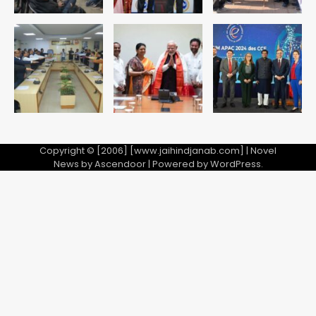
Copyright © [2006] [www.jaihindjanab.com] | Novel
News by
Ascendoor
| Powered by
WordPress
.