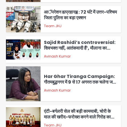
3
आॅपरेशन ह्यप्रहारह्ण : 72 घंटे में उत्तर-पश्चिम
जिला पुलिस का बड़ा एक्शन
Team JHJ
4
Sajid Rashidi’s controversial:
शिवभक्त नहीं, आतंकवादी हैं’, मौलाना का
कांवड़ियों पर विवादित बयान, BJP विधायक ने
Avinash Kumar
कराई FIR, NSA की मांग
5
Har Ghar Tiranga Campaign:
गौतमबुद्धनगर में 9 से 17 अगस्त तक चलेगा जन-
जागरूकता महाअभियान, डीएम ने की समीक्षा
Avinash Kumar
बैठक
1
एंटी-बर्गलरी सेल की बड़ी कामयाबी, चोरी के
माल की खरीद-फरोख्त करने वाले गिरोह का
भंडाफोड़
Team JHJ