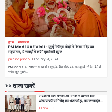
Sajid Rashidi’s controversial:
शिवभक्त नहीं, आतंकवादी हैं’, मौलाना का
कांवड़ियों पर विवादित बयान, BJP विधायक ने
Avinash Kumar
कराई FIR, NSA की मांग
5
Har Ghar Tiranga Campaign:
दुनिया
ब्रेकिंग खबरें
गौतमबुद्धनगर में 9 से 17 अगस्त तक चलेगा जन-
PM Modi UAE Visit : यूएई में पीएम मोदी ने किया मंदिर का
जागरूकता महाअभियान, डीएम ने की समीक्षा
Avinash Kumar
उद्घाटन, ये समझौते करेंगे इकाॅनमी बूस्ट
बैठक
jai hind janab
February 14, 2024
1
PM Modi UAE Visit : भारत और यूएई के बीच संबंध ओर मजबूत हो रहे है। वैसे तो
एंटी-बर्गलरी सेल की बड़ी कामयाबी, चोरी के
संबंध बहुत पुराने…
माल की खरीद-फरोख्त करने वाले गिरोह का
भंडाफोड़
Team JHJ
>> ताजा खबरें
2
सरकारी भर्ती परीक्षाओं में नकल कराने वाले
अंतरराज्यीय गिरोह का भंडाफोड़, मास्टरमाइंड
समेत 7 गिरफ्तार
Team JHJ