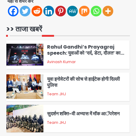
यहां से शेयर करें
5
Noida Sector-49: सेक्टर-49 में 18
साल की मेड ने की खुदकुशी, शरीर पर नहीं मिली
कोई बाहरी
>> ताजा खबरें
Avinash Kumar
1
Rahul Gandhi’s Prayagraj
speech: युवाओं को ‘दर्द, डेटा, दौलत’ का
संदेश, बीजेपी का वार
Avinash Kumar
2
युवा इनोवेटरों की सोच से हाईटेक होगी दिल्ली
पुलिस
Team JHJ
3
सुदर्शन शक्ति-वी अभ्यास में मॉक आॅपरेशन
Team JHJ
4