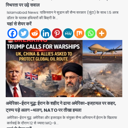
स्थिरता पर उढ़े सवाल
Islamabad News: पाकिस्तान ने सूडान की सैन्य सरकार (जुंटा) के साथ 1.5 अरब
डॉलर के घातक हथियारों की बिक्री के…
Rahul Gandhi’s Prayagraj
यहां से शेयर करें
speech: युवाओं को ‘दर्द, डेटा, दौलत’ का
संदेश, बीजेपी का वार
Avinash Kumar
2
युवा इनोवेटरों की सोच से हाईटेक होगी दिल्ली
पुलिस
Team JHJ
3
सुदर्शन शक्ति-वी अभ्यास में मॉक आॅपरेशन
Team JHJ
4
अमेरिका-ईरान युद्ध: ईरान के शहीद ने ढाया अमेरिका-इजऱायल पर कहर,
ट्रम्प पड़े अलग -थलग, NATO पर तीखा हमला
एयरपोर्ट का फर्जी कर्मचारी बनकर 3 लाख
उड़ाए, अब पहुंचा सलाखों के पीछे
अमेरिका-ईरान युद्ध: अमेरिका और इजराइल के संयुक्त सैन्य अभियान में ईरान के खिलाफ
कार्रवाई के दौरान 12 से ज्यादा MQ-9…
Team JHJ