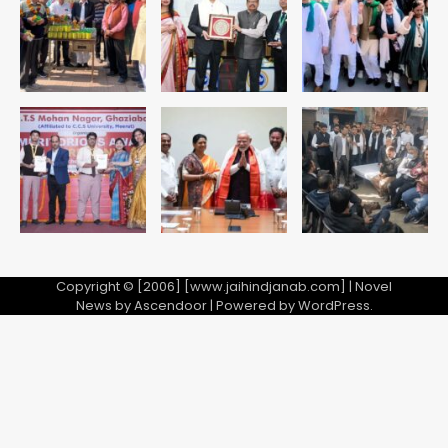
सुदर्शन शक्ति-वी अभ्यास में मॉक आॅपरेशन
Team JHJ
4
एयरपोर्ट का फर्जी कर्मचारी बनकर 3 लाख
उड़ाए, अब पहुंचा सलाखों के पीछे
Team JHJ
5
Copyright © [2006] [www.jaihindjanab.com] | Novel
News by
Ascendoor
| Powered by
WordPress
.