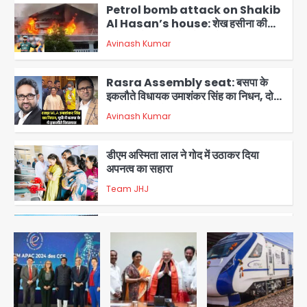
Petrol bomb attack on Shakib
Al Hasan’s house: शेख हसीना की
वर्चुअल प्रेस कॉन्फ्रेंस में जुड़ने पर भड़का
Avinash Kumar
गुस्सा, शाकिब अल हसन के मगुरा स्थित घर पर
3
पेट्रोल बम से हमला
Rasra Assembly seat: बसपा के
इकलौते विधायक उमाशंकर सिंह का निधन, दो
साल से कैंसर से जूझ रहे थे
Avinash Kumar
4
डीएम अस्मिता लाल ने गोद में उठाकर दिया
अपनत्व का सहारा
Team JHJ
5
आॅपरेशन विस्टा 1.0: वीजा शर्तों का उल्लंघन
करने वाले 11 बांग्लादेशी नागरिक सेंट्रल जिला
पुलिस के हत्थे चढ़े
Team JHJ
1
स्वतंत्रता दिवस पर फूलप्रूफ सुरक्षा को लेकर