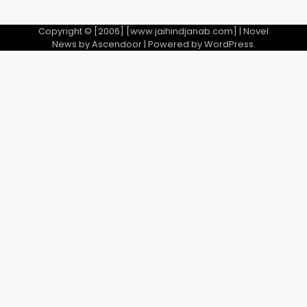
Copyright © [2006] [www.jaihindjanab.com] | Novel
News by
Ascendoor
| Powered by
WordPress
.