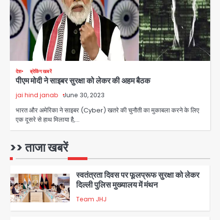
पेट्रोल बम से हमला
Rasra Assembly seat: बसपा के
इकलौते विधायक उमाशंकर सिंह का निधन, दो
साल से कैंसर से जूझ रहे थे
Avinash Kumar
4
डीएम अस्मिता लाल ने गोद में उठाकर दिया
देश
ब्रेकिंग खबरें
पीएम मोदी ने साइबर सुरक्षा को लेकर की अहम बैठक
अपनत्व का सहारा
jai hind janab
June 30, 2023
Team JHJ
5
भारत और अमेरिका ने साइबर (Cyber) खतरे की चुनौती का मुकाबला करने के लिए
एक दूसरे से हाथ मिलाया है,…
आॅपरेशन विस्टा 1.0: वीजा शर्तों का उल्लंघन
करने वाले 11 बांग्लादेशी नागरिक सेंट्रल जिला
पुलिस के हत्थे चढ़े
>> ताजा खबरें
Team JHJ
1
स्वतंत्रता दिवस पर फूलप्रूफ सुरक्षा को लेकर
दिल्ली पुलिस मुख्यालय में मंथन
Team JHJ
2