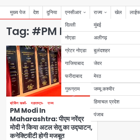
मुख्य पेज
देश
दुनिया
एनसीआर
राज्य
खेल
लाईफ
दिल्ली
मुंबई
Tag:
#PM Modi #CM Sin
नोएडा
उत्तर प्रदेश
अलीगढ़
ग्रेटर नोएडा
बुलंदशहर
बिहार
गाजियाबाद
जेवर
पंजाब
फरीदाबाद
मेरठ
हरियाणा
गुरूग्राम
जम्मू कश्मीर
हिमाचल प्रदेश
ब्रेकिंग खबरें
महाराष्ट्र
राज्य
PM Modi In
पंजाब
Maharashtra: पीएम नरेंद्र
मोदी ने किया अटल सेतु का उद्घाटन,
कनेक्टिवीटी होगी मजबूत