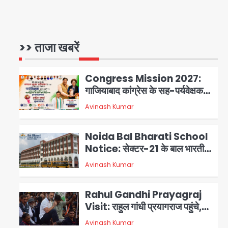
Noida District Hospital:
नोएडा जिला अस्पताल में फॉल सीलिंग
गिरी, गायनो OT गैलरी में बड़ा हादसा
>> ताजा खबरें
Avinash Kumar
1
टला; मरीजों की सुरक्षा पर उठे सवाल
Congress Mission 2027:
गाजियाबाद कांग्रेस के सह-पर्यवेक्षक
बने सतेन्द्र शर्मा, गौतमबुद्धनगर नेताओं
Avinash Kumar
2
ने जताया आभार
Noida Bal Bharati School
Notice: सेक्टर-21 के बाल भारती
स्कूल में बिना खिड़की-वेंटिलेशन
Avinash Kumar
3
बेसमेंट में चल रही थी 8वीं की क्लास,
NCPCR की शिकायत पर भेजा
Rahul Gandhi Prayagraj
नोटिस
Visit: राहुल गांधी प्रयागराज पहुंचे,
साथ में प्रियंका की बेटी मिराया; केपी
Avinash Kumar
4