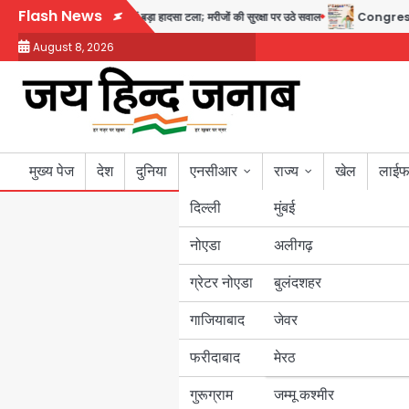
Skip
Flash News
री, गायनो OT गैलरी में बड़ा हादसा टला; मरीजों की सुरक्षा पर उठे सवाल
Congress Mission 
to
August 8, 2026
content
मुख्य पेज
देश
दुनिया
एनसीआर
राज्य
खेल
लाईफ
दिल्ली
मुंबई
नोएडा
उत्तर प्रदेश
अलीगढ़
ग्रेटर नोएडा
बुलंदशहर
बिहार
गाजियाबाद
जेवर
पंजाब
फरीदाबाद
मेरठ
हरियाणा
गुरूग्राम
जम्मू कश्मीर