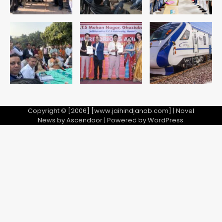
Copyright © [2006] [www.jaihindjanab.com] | Novel
News by
Ascendoor
| Powered by
WordPress
.