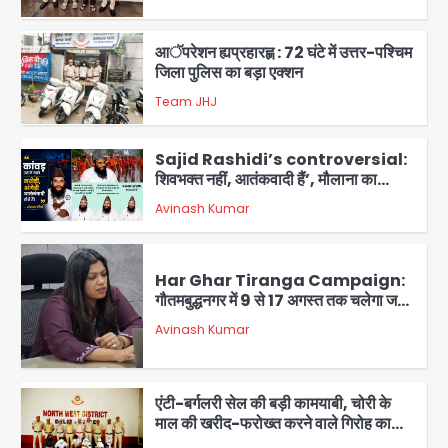
3
आॅपरेशन ह्यप्रहारह्ण : 72 घंटे में उत्तर-पश्चिम
जिला पुलिस का बड़ा एक्शन
Team JHJ
4
Sajid Rashidi’s controversial:
शिवभक्त नहीं, आतंकवादी हैं’, मौलाना का
कांवड़ियों पर विवादित बयान, BJP विधायक ने
Avinash Kumar
कराई FIR, NSA की मांग
5
Har Ghar Tiranga Campaign:
गौतमबुद्धनगर में 9 से 17 अगस्त तक चलेगा जन-
जागरूकता महाअभियान, डीएम ने की समीक्षा
Avinash Kumar
बैठक
1
एंटी-बर्गलरी सेल की बड़ी कामयाबी, चोरी के
माल की खरीद-फरोख्त करने वाले गिरोह का
भंडाफोड़