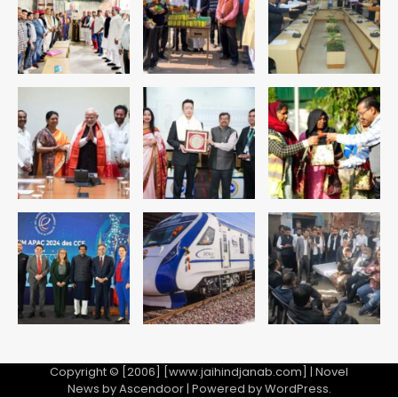
युवा इनोवेटरों की सोच से हाईटेक होगी दिल्ली
पुलिस
Team JHJ
3
सुदर्शन शक्ति-वी अभ्यास में मॉक आॅपरेशन
Team JHJ
4
एयरपोर्ट का फर्जी कर्मचारी बनकर 3 लाख
उड़ाए, अब पहुंचा सलाखों के पीछे
Team JHJ
5
Copyright © [2006] [www.jaihindjanab.com] | Novel
News by
Ascendoor
| Powered by
WordPress
.