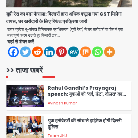
4
यूपी रेरा का बड़ा फैसला: बिल्डरों द्वारा अधिक वसूला गया GST मिलेगा
एयरपोर्ट का फर्जी कर्मचारी बनकर 3 लाख
वापस, घर खरीदारों के लिए रिफंड प्रक्रिया जारी
उड़ाए, अब पहुंचा सलाखों के पीछे
उत्तर प्रदेश भू-संपदा विनियामक प्राधिकरण (यूपी रेरा) ने घर खरीदारों के हित में एक
Team JHJ
5
महत्वपूर्ण कदम उठाते हुए बिल्डरों द्वारा…
यहां से शेयर करें
Noida Sector-49: सेक्टर-49 में 18
साल की मेड ने की खुदकुशी, शरीर पर नहीं मिली
कोई बाहरी
Avinash Kumar
1
>> ताजा खबरें
Rahul Gandhi’s Prayagraj
speech: युवाओं को ‘दर्द, डेटा, दौलत’ का
संदेश, बीजेपी का वार
Avinash Kumar
2
युवा इनोवेटरों की सोच से हाईटेक होगी दिल्ली
पुलिस
Team JHJ
3