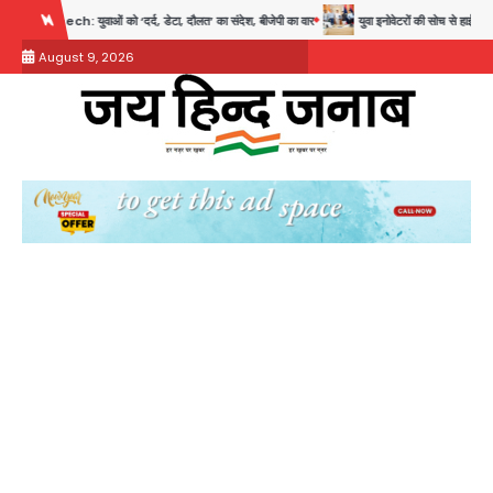
Skip
‘दर्द, डेटा, दौलत’ का संदेश, बीजेपी का वार
युवा इनोवेटरों की सोच से हाईटेक होगी दिल्ली पुलिस
to
August 9, 2026
content