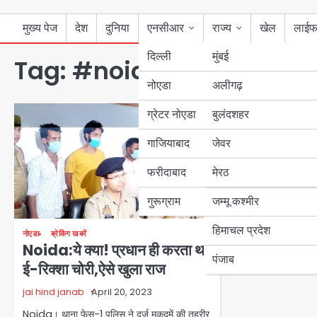
मुख्य पेज
देश
दुनिया
एनसीआर
राज्य
खेल
लाईफ
दिल्ली
मुंबई
Tag:
#noidapolice #tha
नोएडा
उत्तर प्रदेश
अलीगढ़
ग्रेटर नोएडा
बुलंदशहर
बिहार
गाजियाबाद
जेवर
पंजाब
फरीदाबाद
मेरठ
हरियाणा
गुरूग्राम
जम्मू कश्मीर
हिमाचल प्रदेश
नोएडा
ब्रेकिंग खबरें
Noida:ये क्या! प्रधान ही करता था
पंजाब
ई-रिक्शा चोरी,ऐसे खुला राज
jai hind janab
April 20, 2023
Noida। थाना फेस-1 पुलिस ने दर्ज मुकदमें की तहरीर