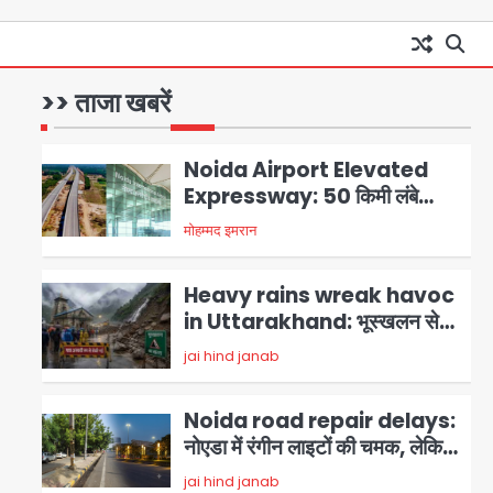
GBU Noida AI Centre: जीबीयू
में बनेगा एआई और ग्रीन स्किल्स सेंटर,
यूपी के 15 हजार युवाओं को मिलेगा फ्री
>> ताजा खबरें
Avinash Kumar
1
ट्रेनिंग
Noida Airport Elevated
Expressway: 50 किमी लंबे
एलिवेटेड एक्सप्रेसवे से दिल्ली-
मोहम्मद इमरान
2
हरियाणा से सीधे जुड़ेगा नोएडा एयरपोर्ट,
4000 करोड़ रुपये की लागत से बनेगा
Heavy rains wreak havoc
6-लेन एक्सप्रेसवे
in Uttarakhand: भूस्खलन से
यमुनोत्री, केदारनाथ और सिमली-
jai hind janab
3
ग्वालदम हाईवे बंद, चमोली-उत्तरकाशी
में श्रद्धालु फंसे, नदियां खतरे के निशान
Noida road repair delays:
के पार
नोएडा में रंगीन लाइटों की चमक, लेकिन
सड़कें अभी भी उखड़ी: प्राधिकरण के
jai hind janab
4