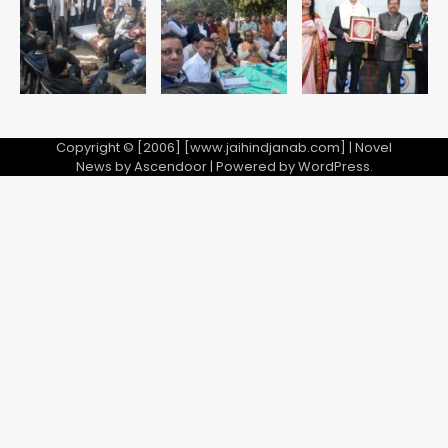
Avinash Kumar
5
Copyright © [2006] [www.jaihindjanab.com] | Novel
News by
Ascendoor
| Powered by
WordPress
.