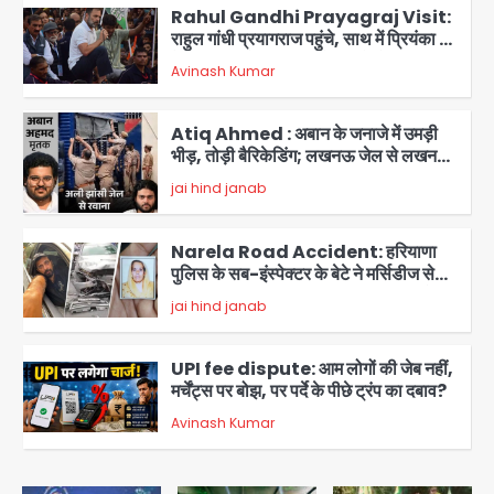
Rahul Gandhi Prayagraj Visit:
राहुल गांधी प्रयागराज पहुंचे, साथ में प्रियंका की
बेटी मिराया; केपी ग्राउंड में छात्रों से संवाद,
Avinash Kumar
2
सिर्फ 5 हजार मौजूद
Atiq Ahmed : अबान के जनाजे में उमड़ी
भीड़, तोड़ी बैरिकेडिंग; लखनऊ जेल से लखनऊ
पहुंचा उमर
jai hind janab
3
Narela Road Accident: हरियाणा
पुलिस के सब-इंस्पेक्टर के बेटे ने मर्सिडीज से
मारी टक्कर, 70 वर्षीय राहगीर महिला की मौत
jai hind janab
4
UPI fee dispute: आम लोगों की जेब नहीं,
मर्चेंट्स पर बोझ, पर पर्दे के पीछे ट्रंप का दबाव?
Avinash Kumar
5
Noida Bal Bharati School