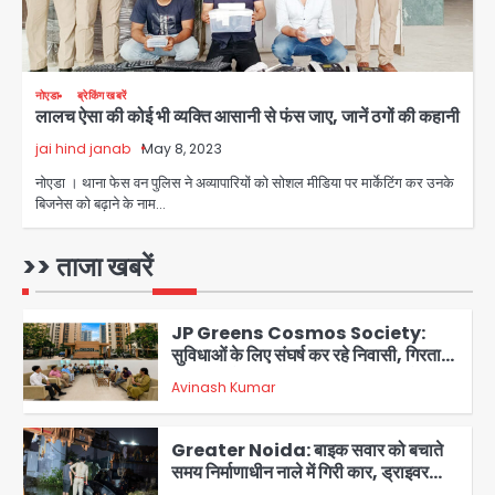
सीतारमण के AI डीपफेक वीडियो से नोएडा में
बुजुर्ग से 70 लाख की ठगी
jai hind janab
4
Noida News: नोएडा के 350 किसानों के
नोएडा
ब्रेकिंग खबरें
लालच ऐसा की कोई भी व्यक्ति आसानी से फंस जाए, जानें ठगों की कहानी
लिए बड़ी खुशखबरी
jai hind janab
May 8, 2023
jai hind janab
5
नोएडा । थाना फेस वन पुलिस ने अव्यापारियों को सोशल मीडिया पर मार्केटिंग कर उनके
बिजनेस को बढ़ाने के नाम…
Student protest in Ranchi: छात्र
पुलिस से भिड़े, आंसू गैस और वाटर कैनन का
इस्तेमाल
>> ताजा खबरें
Avinash Kumar
1
JP Greens Cosmos Society:
सुविधाओं के लिए संघर्ष कर रहे निवासी, गिरता
प्लास्टर और कमजोर सुरक्षा बनी बड़ी चुनौती
Avinash Kumar
2
Greater Noida: बाइक सवार को बचाते
समय निर्माणाधीन नाले में गिरी कार, ड्राइवर
बाल-बाल बचा