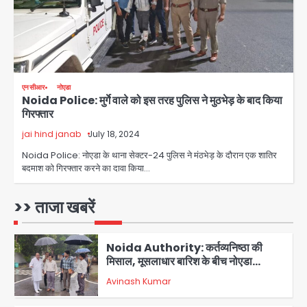
Greater Noida (Badalpur):
सरिया लदा कैंटर अनियंत्रित होकर घुसा
किराना दुकान में , ड्राइवर की मौत
Avinash Kumar
4
एनसीआर
नोएडा
Noida Police: मुर्गे वाले को इस तरह पुलिस ने मुठभेड़ के बाद किया
DC Movie Review: लोकेश कनगराज की
गिरफ्तार
एक्टिंग डेब्यू फिल्म विजुअली स्ट्राइकिंग लेकिन
स्क्रीनप्ले में कमजोर, लेकिन कहानी अधूरी रह
jai hind janab
July 18, 2024
Avinash Kumar
5
गई, 3 स्टार रेटिंग
Noida Police: नोएडा के थाना सेक्टर-24 पुलिस ने मंठभेड़ के दौरान एक शातिर
बदमाश को गिरफ्तार करने का दावा किया…
Felix Hospital Noida: फेलिक्स
हॉस्पिटल और नोएडा लोक मंच की पहल, अब
सिर्फ 30 रुपये में मिलेगी 24 घंटे ऑनलाइन
>> ताजा खबरें
Avinash Kumar
1
डॉक्टर परामर्श सुविधा
Noida Authority: कर्तव्यनिष्ठा की
मिसाल, मूसलाधार बारिश के बीच नोएडा
प्राधिकरण ने संभाला मोर्चा, सेक्टर 105
Avinash Kumar
आरडब्ल्यूए ने जताया आभार
2