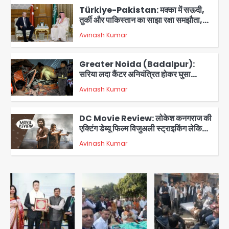
Türkiye-Pakistan: मक्का में सऊदी,
तुर्की और पाकिस्तान का साझा रक्षा समझौता,
जानें इसके मायने
Avinash Kumar
3
Greater Noida (Badalpur):
सरिया लदा कैंटर अनियंत्रित होकर घुसा
किराना दुकान में , ड्राइवर की मौत
Avinash Kumar
4
DC Movie Review: लोकेश कनगराज की
एक्टिंग डेब्यू फिल्म विजुअली स्ट्राइकिंग लेकिन
स्क्रीनप्ले में कमजोर, लेकिन कहानी अधूरी रह
Avinash Kumar
5
गई, 3 स्टार रेटिंग
Felix Hospital Noida: फेलिक्स
हॉस्पिटल और नोएडा लोक मंच की पहल, अब
सिर्फ 30 रुपये में मिलेगी 24 घंटे ऑनलाइन
Avinash Kumar
1
डॉक्टर परामर्श सुविधा
Noida Authority: कर्तव्यनिष्ठा की