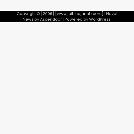
Copyright © [2006] [www.jaihindjanab.com] | Novel
News by
Ascendoor
| Powered by
WordPress
.