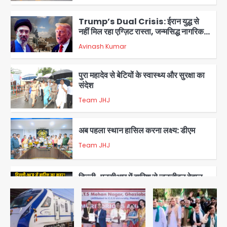
2
Trump’s Dual Crisis: ईरान युद्ध से
नहीं मिल रहा एग्ज़िट रास्ता, जन्मसिद्ध नागरिकता
पर सुप्रीम कोर्ट को दी फिर चुनौती
Avinash Kumar
3
पुरा महादेव से बेटियों के स्वास्थ्य और सुरक्षा का
संदेश
Team JHJ
4
अब पहला स्थान हासिल करना लक्ष्य: डीएम
Team JHJ
5
दिल्ली-एनसीआर में बारिश से जनजीवन बेहाल,
उत्तराखंड और यूपी में बाढ़ का कहर, गंगा समेत
कई नदियां उफान पर
मोहम्मद इमरान
1