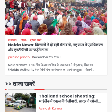
पर सुप्रीम कोर्ट को दी फिर चुनौती
Avinash Kumar
3
पुरा महादेव से बेटियों के स्वास्थ्य और सुरक्षा का
संदेश
Team JHJ
4
एनसीआर
नोएडा
ब्रेकिंग खबरें
Noida News: किसानों ने दी बड़ी चेतावनी, नए साल में प्राधिकरण
अब पहला स्थान हासिल करना लक्ष्य: डीएम
और एनटीपीसी पर जड़ेंगे ताला
Team JHJ
jai hind janab
December 26, 2023
5
Noida News:। भारतीय किसान परिषद के तत्वाधान में नोएडा प्राधिकरण
दिल्ली-एनसीआर में बारिश से जनजीवन बेहाल,
(Noida Authority) पर 16वें दिन महापंचायत का आयोजन हुआ। जिसमें…
उत्तराखंड और यूपी में बाढ़ का कहर, गंगा समेत
कई नदियां उफान पर
मोहम्मद इमरान
>> ताजा खबरें
1
Thailand school shooting:
थाईलैंड में स्कूल में गोलीबारी, छात्र ने खोली
फायर, दो की मौत, कई घायल
Avinash Kumar