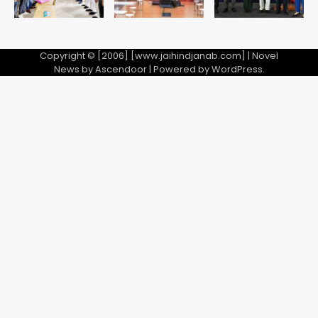
Copyright © [2006] [www.jaihindjanab.com] | Novel
News by
Ascendoor
| Powered by
WordPress
.