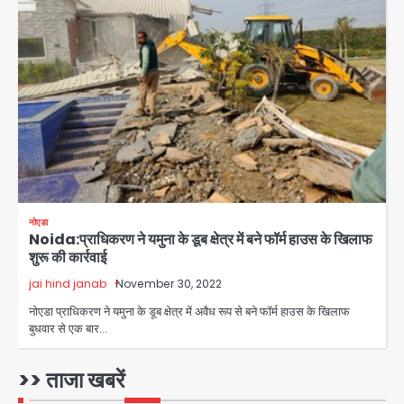
कांवड़ियों पर विवादित बयान, BJP विधायक ने
Avinash Kumar
कराई FIR, NSA की मांग
5
Har Ghar Tiranga Campaign:
गौतमबुद्धनगर में 9 से 17 अगस्त तक चलेगा जन-
जागरूकता महाअभियान, डीएम ने की समीक्षा
Avinash Kumar
बैठक
1
एंटी-बर्गलरी सेल की बड़ी कामयाबी, चोरी के
माल की खरीद-फरोख्त करने वाले गिरोह का
नोएडा
भंडाफोड़
Noida:प्राधिकरण ने यमुना के डूब क्षेत्र में बने फॉर्म हाउस के खिलाफ
Team JHJ
2
शुरू की कार्रवाई
jai hind janab
November 30, 2022
सरकारी भर्ती परीक्षाओं में नकल कराने वाले
अंतरराज्यीय गिरोह का भंडाफोड़, मास्टरमाइंड
नोएडा प्राधिकरण ने यमुना के डूब क्षेत्र में अवैध रूप से बने फॉर्म हाउस के खिलाफ
समेत 7 गिरफ्तार
बुधवार से एक बार…
Team JHJ
3
>> ताजा खबरें
आॅपरेशन ह्यप्रहारह्ण : 72 घंटे में उत्तर-पश्चिम