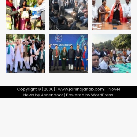
Copyright © [2006] [www.jaihindjanab.com] | Novel
News by
Ascendoor
| Powered by
WordPress
.