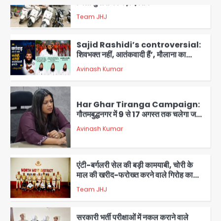
जिला पुलिस का बड़ा एक्शन
Team JHJ
4
Sajid Rashidi’s controversial:
शिवभक्त नहीं, आतंकवादी हैं’, मौलाना का
कांवड़ियों पर विवादित बयान, BJP विधायक ने
Avinash Kumar
कराई FIR, NSA की मांग
5
Har Ghar Tiranga Campaign:
गौतमबुद्धनगर में 9 से 17 अगस्त तक चलेगा जन-
जागरूकता महाअभियान, डीएम ने की समीक्षा
Avinash Kumar
बैठक
1
एंटी-बर्गलरी सेल की बड़ी कामयाबी, चोरी के
माल की खरीद-फरोख्त करने वाले गिरोह का
भंडाफोड़
Team JHJ
2
सरकारी भर्ती परीक्षाओं में नकल कराने वाले