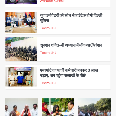
Avinash Kumar
2
युवा इनोवेटरों की सोच से हाईटेक होगी दिल्ली
पुलिस
Team JHJ
3
सुदर्शन शक्ति-वी अभ्यास में मॉक आॅपरेशन
Team JHJ
4
एयरपोर्ट का फर्जी कर्मचारी बनकर 3 लाख
उड़ाए, अब पहुंचा सलाखों के पीछे
Team JHJ
5
Noida Sector-49: सेक्टर-49 में 18
साल की मेड ने की खुदकुशी, शरीर पर नहीं मिली
कोई बाहरी
Avinash Kumar
1