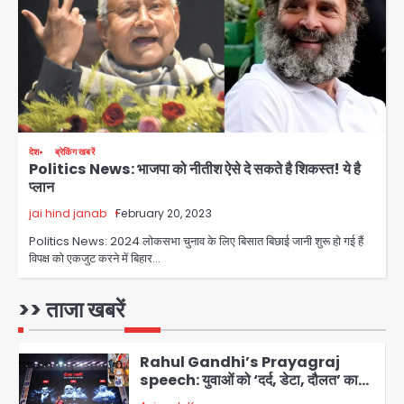
Team JHJ
3
सुदर्शन शक्ति-वी अभ्यास में मॉक आॅपरेशन
Team JHJ
4
देश
ब्रेकिंग खबरें
Politics News: भाजपा को नीतीश ऐसे दे सकते है शिकस्त! ये है
एयरपोर्ट का फर्जी कर्मचारी बनकर 3 लाख
प्लान
उड़ाए, अब पहुंचा सलाखों के पीछे
jai hind janab
February 20, 2023
Team JHJ
5
Politics News: 2024 लोकसभा चुनाव के लिए बिसात बिछाई जानी शुरू हो गई हैं
विपक्ष को एकजुट करने में बिहार…
Noida Sector-49: सेक्टर-49 में 18
साल की मेड ने की खुदकुशी, शरीर पर नहीं मिली
कोई बाहरी
>> ताजा खबरें
Avinash Kumar
1
Rahul Gandhi’s Prayagraj
speech: युवाओं को ‘दर्द, डेटा, दौलत’ का
संदेश, बीजेपी का वार