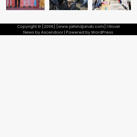
Copyright © [2006] [www.jaihindjanab.com] | Novel
News by
Ascendoor
| Powered by
WordPress
.