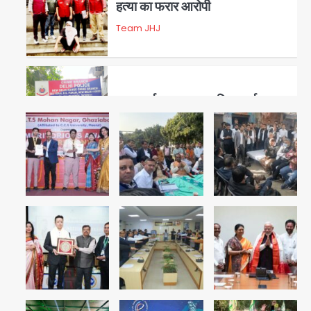
हत्या का फरार आरोपी
Team JHJ
3
डबल मर्डर का मुख्य साजिशकर्ता
क्राइम ब्रांच के हत्थे
Team JHJ
4
रोहित चौधरी गैंग का कुख्यात बदमाश
राजस्थान से गिरफ्तार
Team JHJ
5