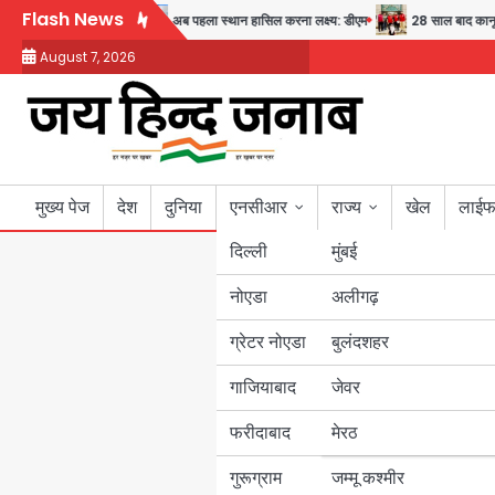
Skip
Flash News
वास्थ्य और सुरक्षा का संदेश
अब पहला स्थान हासिल करना लक्ष्य: डीएम
28 साल बाद कानून क
to
August 7, 2026
content
मुख्य पेज
देश
दुनिया
एनसीआर
राज्य
खेल
लाईफ
दिल्ली
मुंबई
नोएडा
उत्तर प्रदेश
अलीगढ़
ग्रेटर नोएडा
बुलंदशहर
बिहार
गाजियाबाद
जेवर
पंजाब
फरीदाबाद
मेरठ
हरियाणा
गुरूग्राम
जम्मू कश्मीर