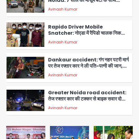
Noida: 7 साल की मासूम बेटी के साथ
अश्लील हरकत करने वाले पिता को मां ने रंगेहाथ
Avinash Kumar
पकड़ा, पुलिस ने किया गिरफ्तार
2
Rapido Driver Mobile
Snatcher: नोएडा में रैपिडो चालक निकला
मोबाइल स्नैचर गैंग का मास्टरमाइंड, जीरा-बॉल
Avinash Kumar
बेचने वालों को बेचता था चोरी के फोन; 8
3
गिरफ्तार, 98 मोबाइल और 450 पार्ट्स बरामद
Dankaur accident: गंग नहर पटरी मार्ग
पर तेज रफ्तार कार ने ली पति-पत्नी की जान,
गांव में मातम
Avinash Kumar
4
Greater Noida road accident:
तेज रफ्तार कार की टक्कर से बाइक सवार दो
युवकों की मौत, परिवारों में मातम
Avinash Kumar
5
Video call funeral: सोनीपत वृद्धाश्रम
में कपड़ा व्यापारी शिवचरण रामरत्न गुप्ता की मौत:
तीनों बेटियों ने वीडियो कॉल पर देखा अंतिम