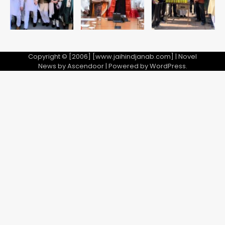
Copyright © [2006] [www.jaihindjanab.com] | Novel
News by
Ascendoor
| Powered by
WordPress
.